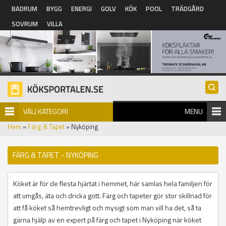
Hoppa till huvudinnehåll
BADRUM
BYGG
ENERGI
GOLV
KÖK
POOL
TRÄDGÅRD
SOVRUM
VILLA
VÄLJ KATEGORI
MENU
Hem
»
Färg & Tapet
» Nyköping
FÄRG & TAPET - NYKÖPING
Köket är för de flesta hjärtat i hemmet, här samlas hela familjen för
att umgås, äta och dricka gott. Färg och tapeter gör stor skillnad för
att få köket så hemtrevligt och mysigt som man vill ha det, så ta
gärna hjälp av en expert på färg och tapet i Nyköping när köket