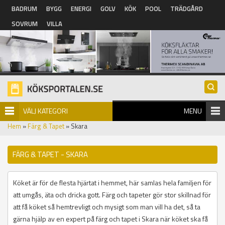
Hoppa till huvudinnehåll
BADRUM
BYGG
ENERGI
GOLV
KÖK
POOL
TRÄDGÅRD
SOVRUM
VILLA
VÄLJ KATEGORI
MENU
Hem
»
Färg & Tapet
» Skara
FÄRG & TAPET - SKARA
Köket är för de flesta hjärtat i hemmet, här samlas hela familjen för
att umgås, äta och dricka gott. Färg och tapeter gör stor skillnad för
att få köket så hemtrevligt och mysigt som man vill ha det, så ta
gärna hjälp av en expert på färg och tapet i Skara när köket ska få