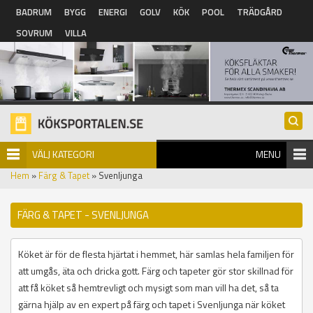
Hoppa till huvudinnehåll
BADRUM
BYGG
ENERGI
GOLV
KÖK
POOL
TRÄDGÅRD
SOVRUM
VILLA
VÄLJ KATEGORI
MENU
Hem
»
Färg & Tapet
» Svenljunga
FÄRG & TAPET - SVENLJUNGA
Köket är för de flesta hjärtat i hemmet, här samlas hela familjen för
att umgås, äta och dricka gott. Färg och tapeter gör stor skillnad för
att få köket så hemtrevligt och mysigt som man vill ha det, så ta
gärna hjälp av en expert på färg och tapet i Svenljunga när köket