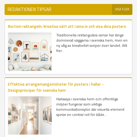
REDAKTIONEN TIPSAR
VISA FLER
Bortom rektangeln: Kreativa sätt att rama in och visa dina posters
Traditionella rektangulära ramar har länge
dominerat väggarna i svenska hem, men en
ny våg av kreativitet sveper över landet. Allt
fler...
Effektiva arrangemangsmönster för posters i hallar -
Designprinciper för svenska hem
Hallways i svenska hem och offentliga
miljöer fungerar som viktiga
kommunikationsytor där visuella element
spelar en central roll för både...