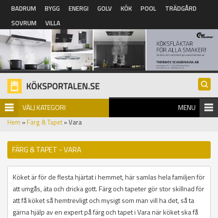
Hoppa till huvudinnehåll
BADRUM
BYGG
ENERGI
GOLV
KÖK
POOL
TRÄDGÅRD
SOVRUM
VILLA
VÄLJ KATEGORI
MENU
Hem
»
Färg & Tapet
» Vara
FÄRG & TAPET - VARA
Köket är för de flesta hjärtat i hemmet, här samlas hela familjen för
att umgås, äta och dricka gott. Färg och tapeter gör stor skillnad för
att få köket så hemtrevligt och mysigt som man vill ha det, så ta
gärna hjälp av en expert på färg och tapet i Vara när köket ska få