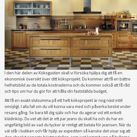
I den här delen av Köksguiden skall vi försöka hjälpa dig att få en
ekonomisk översikt över ditt köksprojekt. Du kommer att få en bättre
helhetsbild av de totala kostnaderna och du kommer också att få råd
och tips om hur du gör för att hålla din fastställda budget.
Att få en exakt slutsumma på ett helt köksprojekt är nog näst intill
omöjligt. I alla fall om du vill kunna vara med och påverka beslut under
resans gång. Se bara till dig själv och hur du agerar vid ett enkelt
klädinköp. Du vet att det är ett par jeans du skall ha och du har en
ungefärlig bild av vad du tycker är rimligt att betala för jeansen. När du
väl står i butiken och får hjälp av expediten så kanske det visar sig att
den absolut senaste höstmodellen, som just kommit upp på hyllorna,