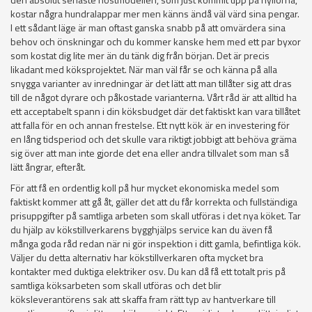
kostar några hundralappar mer men känns ändå väl värd sina pengar.
I ett sådant läge är man oftast ganska snabb på att omvärdera sina
behov och önskningar och du kommer kanske hem med ett par byxor
som kostat dig lite mer än du tänk dig från början. Det är precis
likadant med köksprojektet. När man väl får se och känna på alla
snygga varianter av inredningar är det lätt att man tillåter sig att dras
till de något dyrare och påkostade varianterna. Vårt råd är att alltid ha
ett acceptabelt spann i din köksbudget där det faktiskt kan vara tillåtet
att falla för en och annan frestelse. Ett nytt kök är en investering för
en lång tidsperiod och det skulle vara riktigt jobbigt att behöva gräma
sig över att man inte gjorde det ena eller andra tillvalet som man så
lätt ångrar, efteråt.
För att få en ordentlig koll på hur mycket ekonomiska medel som
faktiskt kommer att gå åt, gäller det att du får korrekta och fullständiga
prisuppgifter på samtliga arbeten som skall utföras i det nya köket. Tar
du hjälp av kökstillverkarens bygghjälps service kan du även få
många goda råd redan när ni gör inspektion i ditt gamla, befintliga kök.
Väljer du detta alternativ har kökstillverkaren ofta mycket bra
kontakter med duktiga elektriker osv. Du kan då få ett totalt pris på
samtliga köksarbeten som skall utföras och det blir
köksleverantörens sak att skaffa fram rätt typ av hantverkare till