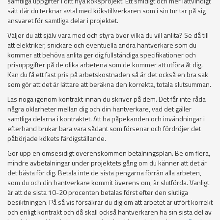
samtliga uppgifter i ditt nya köksprojekt. Ett smidigt och mer lättvindigt
sätt där du tecknar avtal med kökstillverkaren som i sin tur tar på sig
ansvaret för samtliga delar i projektet.
Väljer du att själv vara med och styra över vilka du vill anlita? Se då till
att elektriker, snickare och eventuella andra hantverkare som du
kommer att behöva anlita ger dig fullständiga specifikationer och
prisuppgifter på de olika arbetena som de kommer att utföra åt dig.
Kan du få ett fast pris på arbetskostnaden så är det också en bra sak
som gör att det är lättare att beräkna den korrekta, totala slutsumman.
Läs noga igenom kontrakt innan du skriver på dem. Det får inte råda
några oklarheter mellan dig och din hantverkare, vad det gäller
samtliga delarna i kontraktet. Att ha påpekanden och invändningar i
efterhand brukar bara vara sådant som försenar och fördröjer det
påbörjade kökets färdigställande.
Gör upp en ömsesidigt överenskommen betalningsplan. Be om flera,
mindre avbetalningar under projektets gång om du känner att det är
det bästa för dig. Betala inte de sista pengarna förrän alla arbeten,
som du och din hantverkare kommit överens om, är slutförda. Vanligt
är att de sista 10-20 procenten betalas först efter den slutliga
besiktningen. På så vis försäkrar du dig om att arbetet är utfört korrekt
och enligt kontrakt och då skall också hantverkaren ha sin sista del av