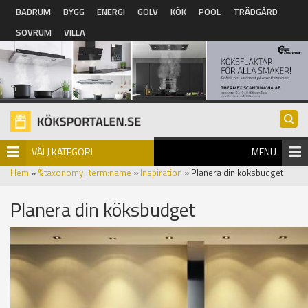
Hoppa till huvudinnehåll
BADRUM
BYGG
ENERGI
GOLV
KÖK
POOL
TRÄDGÅRD
SOVRUM
VILLA
VÄLJ KATEGORI
MENU
Hem
»
%taxonomy_term:name
»
Inspiration
» Planera din köksbudget
Planera din köksbudget