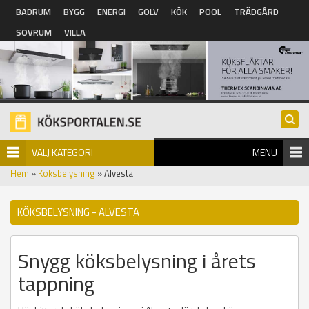
Hoppa till huvudinnehåll
BADRUM
BYGG
ENERGI
GOLV
KÖK
POOL
TRÄDGÅRD
SOVRUM
VILLA
VÄLJ KATEGORI
MENU
Hem
»
Köksbelysning
» Alvesta
KÖKSBELYSNING - ALVESTA
Snygg köksbelysning i årets
tappning