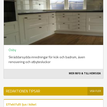
Osby
Skräddarsydda inredningar för kök och badrum, även
renovering och utbytesluckor
MER INFO & TILL HEMSIDA
REDAKTIONEN TIPSAR
VISA FLER
Effektfullt ljus i köket