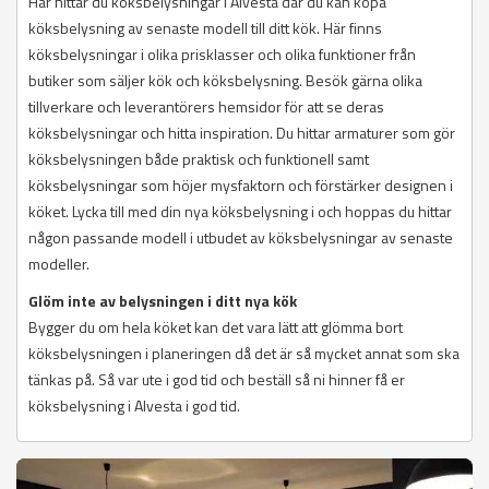
Här hittar du köksbelysningar i Alvesta där du kan köpa
köksbelysning av senaste modell till ditt kök. Här finns
köksbelysningar i olika prisklasser och olika funktioner från
butiker som säljer kök och köksbelysning. Besök gärna olika
tillverkare och leverantörers hemsidor för att se deras
köksbelysningar och hitta inspiration. Du hittar armaturer som gör
köksbelysningen både praktisk och funktionell samt
köksbelysningar som höjer mysfaktorn och förstärker designen i
köket. Lycka till med din nya köksbelysning i och hoppas du hittar
någon passande modell i utbudet av köksbelysningar av senaste
modeller.
Glöm inte av belysningen i ditt nya kök
Bygger du om hela köket kan det vara lätt att glömma bort
köksbelysningen i planeringen då det är så mycket annat som ska
tänkas på. Så var ute i god tid och beställ så ni hinner få er
köksbelysning i Alvesta i god tid.