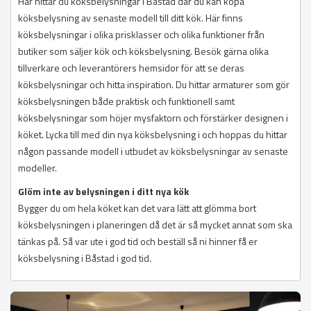
Här hittar du köksbelysningar i Båstad där du kan köpa
köksbelysning av senaste modell till ditt kök. Här finns
köksbelysningar i olika prisklasser och olika funktioner från
butiker som säljer kök och köksbelysning. Besök gärna olika
tillverkare och leverantörers hemsidor för att se deras
köksbelysningar och hitta inspiration. Du hittar armaturer som gör
köksbelysningen både praktisk och funktionell samt
köksbelysningar som höjer mysfaktorn och förstärker designen i
köket. Lycka till med din nya köksbelysning i och hoppas du hittar
någon passande modell i utbudet av köksbelysningar av senaste
modeller.
Glöm inte av belysningen i ditt nya kök
Bygger du om hela köket kan det vara lätt att glömma bort
köksbelysningen i planeringen då det är så mycket annat som ska
tänkas på. Så var ute i god tid och beställ så ni hinner få er
köksbelysning i Båstad i god tid.