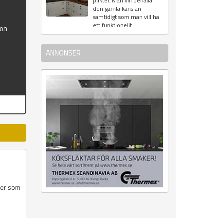
plikter. Man vill behålla
den gamla känslan
samtidigt som man vill ha
ett funktionellt...
ion
ANNONSER
örer som