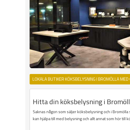
LOKALA BUTIKER KÖKSBELYSNING I BROMÖLLA MED
Hitta din köksbelysning i Bromöll
Saknas någon som säljer köksbelysning och i Bromölla så 
kan hjälpa till med belysning och allt annat som hör till k