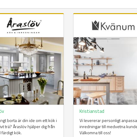
löv
Kristianstad
ångt borta är din ide om ett kök i
Vi levererar personligt anpass
vt trä? Åraslöv hjälper dig från
inredningar till medvetna kunde
ll färdigt kök.
Välkomna till oss!