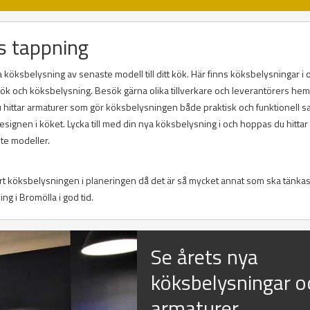
s tappning
köksbelysning av senaste modell till ditt kök. Här finns köksbelysningar i o
r kök och köksbelysning. Besök gärna olika tillverkare och leverantörers he
Du hittar armaturer som gör köksbelysningen både praktisk och funktionell s
ignen i köket. Lycka till med din nya köksbelysning i och hoppas du hitta
te modeller.
ort köksbelysningen i planeringen då det är så mycket annat som ska tänkas
ing i Bromölla i god tid.
Se årets nya
köksbelysningar o
armaturer