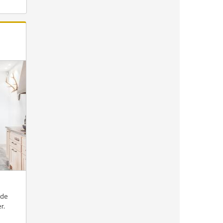
ade
r.