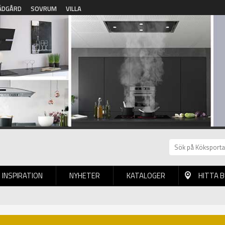
ÄDGÅRD
SOVRUM
VILLA
INSPIRATION
NYHETER
KATALOGER
HITTA 