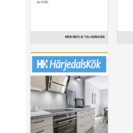
av kök.
MER INFO & TILL HEMSIDA