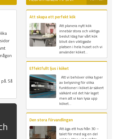
Att skapa ett perfekt kök
Att planera nytt kök
innebär stora och viktiga
lika
beslut Idag har vårt kök
msidor
blivit den viktigaste
platsen i hela huset och vi
amt
använder köket...
r någon
Effektfullt ljus i köket
Att vi behöver olika typer
 på. Så
av belysning för olika
funktioner i köket är säkert
välkänt vid det här laget
men att vi kan lysa upp
köket...
Den stora förvandlingen
ch
Att äga ett hus från 30 –
talet för med sig en del