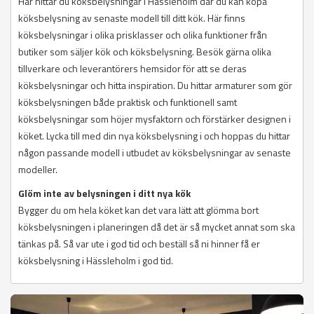
Här hittar du köksbelysningar i Hässleholm där du kan köpa
köksbelysning av senaste modell till ditt kök. Här finns
köksbelysningar i olika prisklasser och olika funktioner från
butiker som säljer kök och köksbelysning. Besök gärna olika
tillverkare och leverantörers hemsidor för att se deras
köksbelysningar och hitta inspiration. Du hittar armaturer som gör
köksbelysningen både praktisk och funktionell samt
köksbelysningar som höjer mysfaktorn och förstärker designen i
köket. Lycka till med din nya köksbelysning i och hoppas du hittar
någon passande modell i utbudet av köksbelysningar av senaste
modeller.
Glöm inte av belysningen i ditt nya kök
Bygger du om hela köket kan det vara lätt att glömma bort
köksbelysningen i planeringen då det är så mycket annat som ska
tänkas på. Så var ute i god tid och beställ så ni hinner få er
köksbelysning i Hässleholm i god tid.