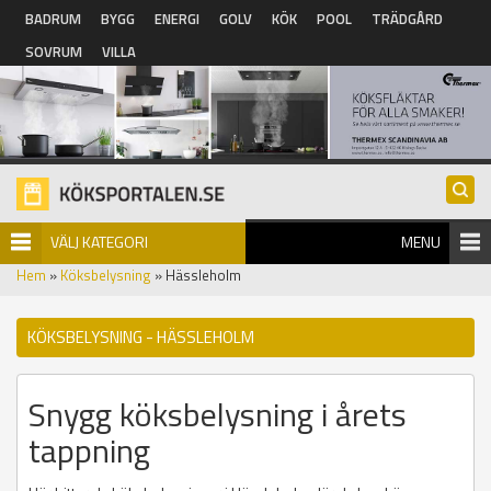
Hoppa till huvudinnehåll
BADRUM
BYGG
ENERGI
GOLV
KÖK
POOL
TRÄDGÅRD
SOVRUM
VILLA
VÄLJ KATEGORI
MENU
Hem
»
Köksbelysning
» Hässleholm
KÖKSBELYSNING - HÄSSLEHOLM
Snygg köksbelysning i årets
tappning