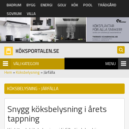
Hoppa till huvudinnehåll
BADRUM
BYGG
ENERGI
GOLV
KÖK
POOL
TRÄDGÅRD
SOVRUM
VILLA
VÄLJ KATEGORI
MENU
Hem
»
Köksbelysning
» Järfälla
KÖKSBELYSNING - JÄRFÄLLA
Snygg köksbelysning i årets
tappning