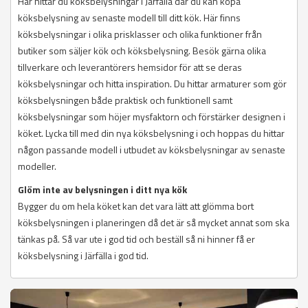
Här hittar du köksbelysningar i Järfälla där du kan köpa
köksbelysning av senaste modell till ditt kök. Här finns
köksbelysningar i olika prisklasser och olika funktioner från
butiker som säljer kök och köksbelysning. Besök gärna olika
tillverkare och leverantörers hemsidor för att se deras
köksbelysningar och hitta inspiration. Du hittar armaturer som gör
köksbelysningen både praktisk och funktionell samt
köksbelysningar som höjer mysfaktorn och förstärker designen i
köket. Lycka till med din nya köksbelysning i och hoppas du hittar
någon passande modell i utbudet av köksbelysningar av senaste
modeller.
Glöm inte av belysningen i ditt nya kök
Bygger du om hela köket kan det vara lätt att glömma bort
köksbelysningen i planeringen då det är så mycket annat som ska
tänkas på. Så var ute i god tid och beställ så ni hinner få er
köksbelysning i Järfälla i god tid.