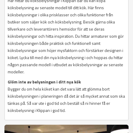
Här hittar du köksbelysningar i Klippan där du kan köpa
köksbelysning av senaste modell till ditt kök. Här finns
köksbelysningar i olika prisklasser och olika funktioner från
butiker som säljer kök och köksbelysning. Besök gärna olika
tillverkare och leverantörers hemsidor för att se deras
köksbelysningar och hitta inspiration. Du hittar armaturer som gör
köksbelysningen både praktisk och funktionell samt
köksbelysningar som höjer mysfaktorn och förstärker designen i
köket. Lycka till med din nya köksbelysning i och hoppas du hittar
någon passande modell i utbudet av köksbelysningar av senaste
modeller.
Glöm inte av belysningen i ditt nya kök
Bygger du om hela köket kan det vara lätt att glömma bort
köksbelysningen i planeringen då det är så mycket annat som ska
tänkas på. Så var ute i god tid och beställ så ni hinner få er
köksbelysning i Klippan i god tid.