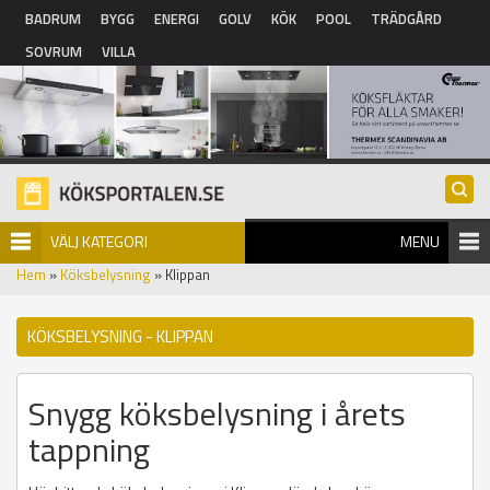
Hoppa till huvudinnehåll
BADRUM
BYGG
ENERGI
GOLV
KÖK
POOL
TRÄDGÅRD
SOVRUM
VILLA
VÄLJ KATEGORI
MENU
Hem
»
Köksbelysning
» Klippan
KÖKSBELYSNING - KLIPPAN
Snygg köksbelysning i årets
tappning