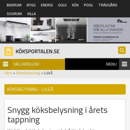
Hoppa till huvudinnehåll
BADRUM
BYGG
ENERGI
GOLV
KÖK
POOL
TRÄDGÅRD
SOVRUM
VILLA
VÄLJ KATEGORI
MENU
Hem
»
Köksbelysning
» Luleå
KÖKSBELYSNING - LULEÅ
Snygg köksbelysning i årets
tappning