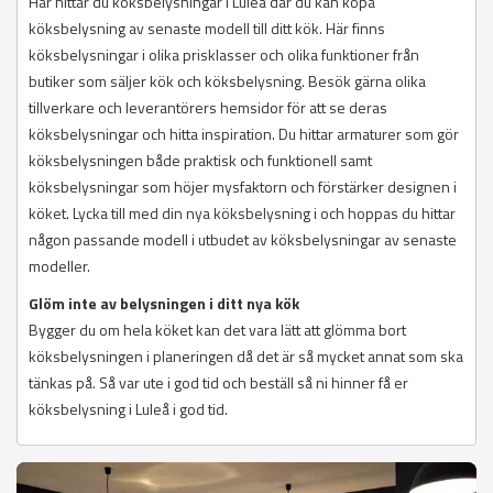
Här hittar du köksbelysningar i Luleå där du kan köpa
köksbelysning av senaste modell till ditt kök. Här finns
köksbelysningar i olika prisklasser och olika funktioner från
butiker som säljer kök och köksbelysning. Besök gärna olika
tillverkare och leverantörers hemsidor för att se deras
köksbelysningar och hitta inspiration. Du hittar armaturer som gör
köksbelysningen både praktisk och funktionell samt
köksbelysningar som höjer mysfaktorn och förstärker designen i
köket. Lycka till med din nya köksbelysning i och hoppas du hittar
någon passande modell i utbudet av köksbelysningar av senaste
modeller.
Glöm inte av belysningen i ditt nya kök
Bygger du om hela köket kan det vara lätt att glömma bort
köksbelysningen i planeringen då det är så mycket annat som ska
tänkas på. Så var ute i god tid och beställ så ni hinner få er
köksbelysning i Luleå i god tid.