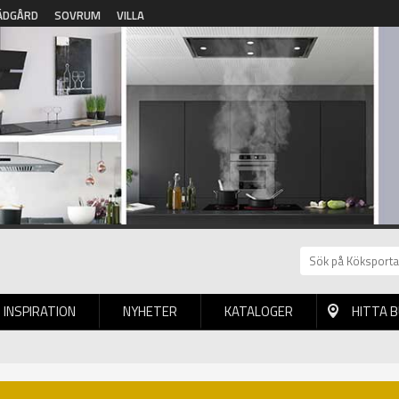
ÄDGÅRD
SOVRUM
VILLA
INSPIRATION
NYHETER
KATALOGER
HITTA 