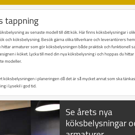
s tappning
öksbelysning av senaste modell till ditt kök. Här finns köksbelysningar i oli
r kök och köksbelysning. Besök gärna olika tillverkare och leverantörers he
Du hittar armaturer som gör köksbelysningen både praktisk och funktionell s
ignen i köket. Lycka till med din nya köksbelysning i och hoppas du hitta
te modeller.
ort köksbelysningen i planeringen då det är så mycket annat som ska tänkas
ng i Lysekil i god tid.
Se årets nya
köksbelysningar o
armaturer