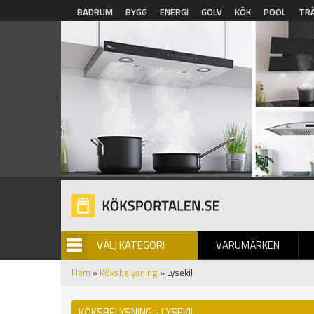
Hoppa till huvudinnehåll
BADRUM
BYGG
ENERGI
GOLV
KÖK
POOL
TR
VÄLJ KATEGORI
VARUMÄRKEN
BILDGALLERI
Hem
»
Köksbelysning
» Lysekil
KÖKSBELYSNING - LYSEKIL