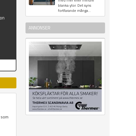
med mer eller mindre
blanka ytor. Det syns
fortfarande många...
ion
ANNONSER
r som