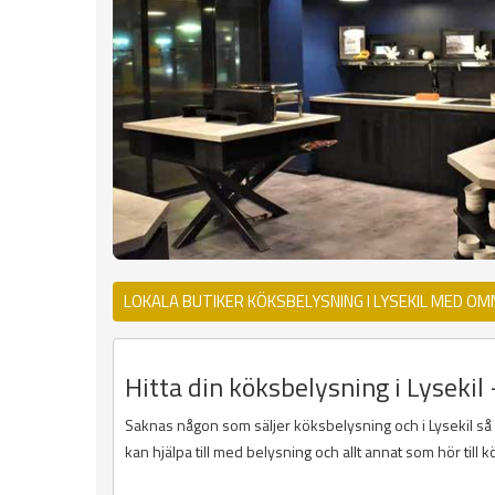
LOKALA BUTIKER KÖKSBELYSNING I LYSEKIL MED OM
Hitta din köksbelysning i Lysekil 
Saknas någon som säljer köksbelysning och i Lysekil så ko
kan hjälpa till med belysning och allt annat som hör till k