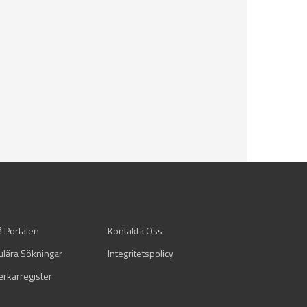
å Portalen
Kontakta Oss
ulära Sökningar
Integritetspolicy
verkarregister