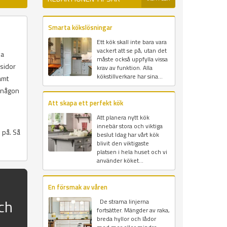
Smarta kökslösningar
Ett kök skall inte bara vara
vackert att se på, utan det
ka
måste också uppfylla vissa
msidor
krav av funktion. Alla
kökstillverkare har sina...
amt
r någon
Att skapa ett perfekt kök
Att planera nytt kök
innebär stora och viktiga
 på. Så
beslut Idag har vårt kök
blivit den viktigaste
platsen i hela huset och vi
använder köket...
En försmak av våren
ch
De strama linjerna
fortsätter. Mängder av raka,
breda hyllor och lådor