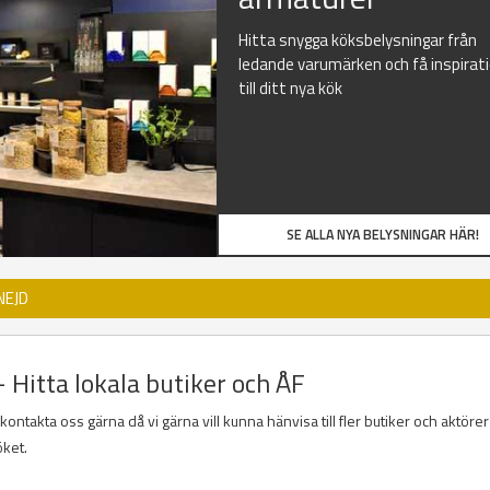
Hitta snygga köksbelysningar från
ledande varumärken och få inspirat
till ditt nya kök
SE ALLA NYA BELYSNINGAR HÄR!
NEJD
- Hitta lokala butiker och ÅF
ntakta oss gärna då vi gärna vill kunna hänvisa till fler butiker och aktöre
öket.