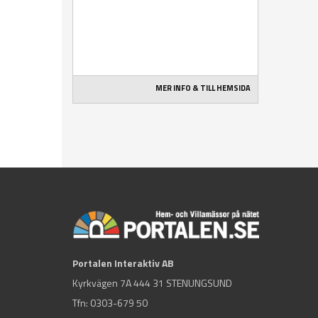
MER INFO & TILL HEMSIDA
Portalen Interaktiv AB
Kyrkvägen 7A 444 31 STENUNGSUND
Tfn:
0303-679 50