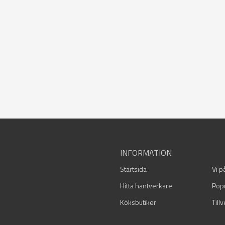
INFORMATION
Startsida
Vi p
Hitta hantverkare
Pop
Köksbutiker
Till