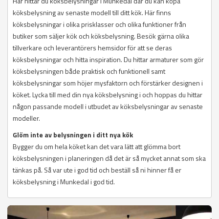
Här hittar du köksbelysningar i Munkedal där du kan köpa
köksbelysning av senaste modell till ditt kök. Här finns
köksbelysningar i olika prisklasser och olika funktioner från
butiker som säljer kök och köksbelysning. Besök gärna olika
tillverkare och leverantörers hemsidor för att se deras
köksbelysningar och hitta inspiration. Du hittar armaturer som gör
köksbelysningen både praktisk och funktionell samt
köksbelysningar som höjer mysfaktorn och förstärker designen i
köket. Lycka till med din nya köksbelysning i och hoppas du hittar
någon passande modell i utbudet av köksbelysningar av senaste
modeller.
Glöm inte av belysningen i ditt nya kök
Bygger du om hela köket kan det vara lätt att glömma bort
köksbelysningen i planeringen då det är så mycket annat som ska
tänkas på. Så var ute i god tid och beställ så ni hinner få er
köksbelysning i Munkedal i god tid.