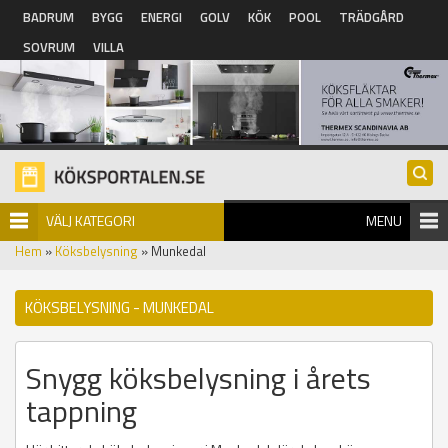
Hoppa till huvudinnehåll
BADRUM
BYGG
ENERGI
GOLV
KÖK
POOL
TRÄDGÅRD
SOVRUM
VILLA
VÄLJ KATEGORI
MENU
Hem
»
Köksbelysning
» Munkedal
KÖKSBELYSNING - MUNKEDAL
Snygg köksbelysning i årets
tappning