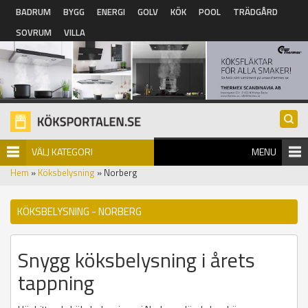
Hoppa till huvudinnehåll
BADRUM
BYGG
ENERGI
GOLV
KÖK
POOL
TRÄDGÅRD
SOVRUM
VILLA
VÄLJ KATEGORI
MENU
Hem
»
Köksbelysning
» Norberg
KÖKSBELYSNING - NORBERG
Snygg köksbelysning i årets
tappning