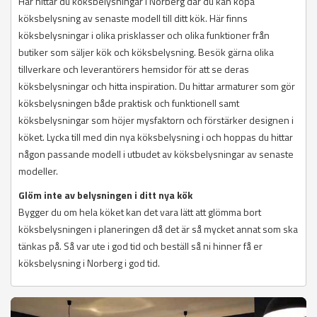
Här hittar du köksbelysningar i Norberg där du kan köpa
köksbelysning av senaste modell till ditt kök. Här finns
köksbelysningar i olika prisklasser och olika funktioner från
butiker som säljer kök och köksbelysning. Besök gärna olika
tillverkare och leverantörers hemsidor för att se deras
köksbelysningar och hitta inspiration. Du hittar armaturer som gör
köksbelysningen både praktisk och funktionell samt
köksbelysningar som höjer mysfaktorn och förstärker designen i
köket. Lycka till med din nya köksbelysning i och hoppas du hittar
någon passande modell i utbudet av köksbelysningar av senaste
modeller.
Glöm inte av belysningen i ditt nya kök
Bygger du om hela köket kan det vara lätt att glömma bort
köksbelysningen i planeringen då det är så mycket annat som ska
tänkas på. Så var ute i god tid och beställ så ni hinner få er
köksbelysning i Norberg i god tid.