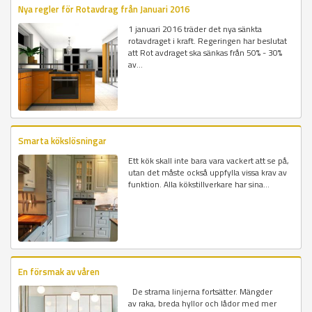
Nya regler för Rotavdrag från Januari 2016
1 januari 2016 träder det nya sänkta
rotavdraget i kraft. Regeringen har beslutat
att Rot avdraget ska sänkas från 50% - 30%
av...
Smarta kökslösningar
Ett kök skall inte bara vara vackert att se på,
utan det måste också uppfylla vissa krav av
funktion. Alla kökstillverkare har sina...
En försmak av våren
De strama linjerna fortsätter. Mängder
av raka, breda hyllor och lådor med mer