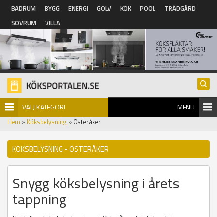
Hoppa till huvudinnehåll
BADRUM
BYGG
ENERGI
GOLV
KÖK
POOL
TRÄDGÅRD
SOVRUM
VILLA
VÄLJ KATEGORI
MENU
Hem
»
Köksbelysning
» Österåker
KÖKSBELYSNING - ÖSTERÅKER
Snygg köksbelysning i årets
tappning