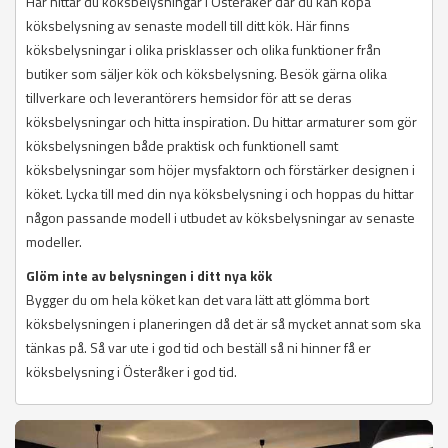
Här hittar du köksbelysningar i Österåker där du kan köpa
köksbelysning av senaste modell till ditt kök. Här finns
köksbelysningar i olika prisklasser och olika funktioner från
butiker som säljer kök och köksbelysning. Besök gärna olika
tillverkare och leverantörers hemsidor för att se deras
köksbelysningar och hitta inspiration. Du hittar armaturer som gör
köksbelysningen både praktisk och funktionell samt
köksbelysningar som höjer mysfaktorn och förstärker designen i
köket. Lycka till med din nya köksbelysning i och hoppas du hittar
någon passande modell i utbudet av köksbelysningar av senaste
modeller.
Glöm inte av belysningen i ditt nya kök
Bygger du om hela köket kan det vara lätt att glömma bort
köksbelysningen i planeringen då det är så mycket annat som ska
tänkas på. Så var ute i god tid och beställ så ni hinner få er
köksbelysning i Österåker i god tid.