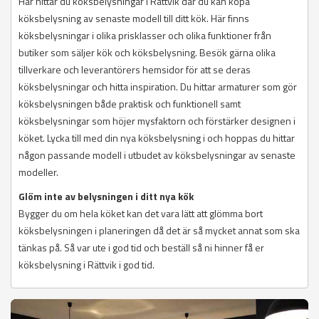
Här hittar du köksbelysningar i Rättvik där du kan köpa
köksbelysning av senaste modell till ditt kök. Här finns
köksbelysningar i olika prisklasser och olika funktioner från
butiker som säljer kök och köksbelysning. Besök gärna olika
tillverkare och leverantörers hemsidor för att se deras
köksbelysningar och hitta inspiration. Du hittar armaturer som gör
köksbelysningen både praktisk och funktionell samt
köksbelysningar som höjer mysfaktorn och förstärker designen i
köket. Lycka till med din nya köksbelysning i och hoppas du hittar
någon passande modell i utbudet av köksbelysningar av senaste
modeller.
Glöm inte av belysningen i ditt nya kök
Bygger du om hela köket kan det vara lätt att glömma bort
köksbelysningen i planeringen då det är så mycket annat som ska
tänkas på. Så var ute i god tid och beställ så ni hinner få er
köksbelysning i Rättvik i god tid.