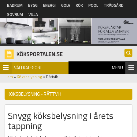
Hoppa till huvudinnehåll
BADRUM
BYGG
ENERGI
GOLV
KÖK
POOL
TRÄDGÅRD
SOVRUM
VILLA
VÄLJ KATEGORI
MENU
Hem
»
Köksbelysning
» Rättvik
KÖKSBELYSNING - RÄTTVIK
Snygg köksbelysning i årets
tappning