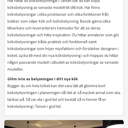
Här hittar du köksbelysningar i Tanum där du kan köpa
köksbelysning av senaste modell till ditt kök. Här finns
köksbelysningar i olika prisklasser och olika funktioner från
butiker som säljer kök och köksbelysning. Besök gärna olika
tillverkare och leverantörers hemsidor för att se deras
köksbelysningar och hitta inspiration. Du hittar armaturer som gör
köksbelysningen både praktisk och funktionell samt
köksbelysningar som höjer mysfaktorn och förstärker designen i
köket. Lycka till med din nya köksbelysning i och hoppas du hittar
någon passande modell i utbudet av köksbelysningar av senaste
modeller.
Glöm inte av belysningen i ditt nya kök
Bygger du om hela köket kan det vara lätt att glömma bort
köksbelysningen i planeringen då det är så mycket annat som ska
tänkas på. Så var ute i god tid och beställ så ni hinner få er
köksbelysning i Tanum i god tid.