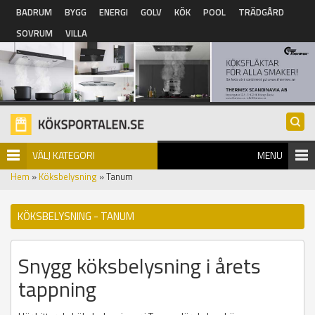
Hoppa till huvudinnehåll
BADRUM
BYGG
ENERGI
GOLV
KÖK
POOL
TRÄDGÅRD
SOVRUM
VILLA
VÄLJ KATEGORI
MENU
Hem
»
Köksbelysning
» Tanum
KÖKSBELYSNING - TANUM
Snygg köksbelysning i årets
tappning