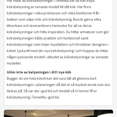
Här hittar du köksbelysningar i Tomelilla där du kan köpa
köksbelysning av senaste modell till ditt kök. Här finns
köksbelysningar i olika prisklasser och olika funktioner från
butiker som säljer kök och köksbelysning. Besök gärna olika
tillverkare och leverantörers hemsidor för att se deras
köksbelysningar och hitta inspiration. Du hittar armaturer som gör
köksbelysningen både praktisk och funktionell samt
köksbelysningar som höjer mysfaktorn och förstärker designen i
köket. Lycka till med din nya köksbelysning i och hoppas du hittar
någon passande modell i utbudet av köksbelysningar av senaste
modeller.
Glöm inte av belysningen i ditt nya kök
Bygger du om hela köket kan det vara lätt att glömma bort
köksbelysningen i planeringen då det är så mycket annat som ska
tänkas på. Så var ute i god tid och beställ så ni hinner få er
köksbelysning i Tomelilla i god tid.