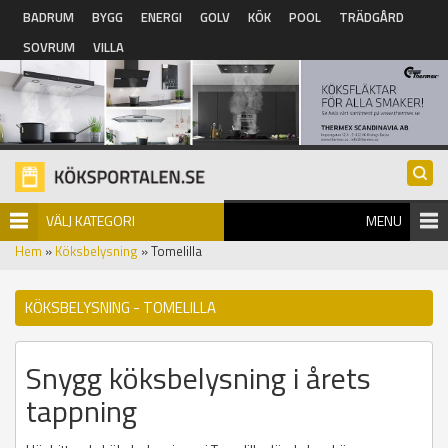
Hoppa till huvudinnehåll
BADRUM
BYGG
ENERGI
GOLV
KÖK
POOL
TRÄDGÅRD
SOVRUM
VILLA
VÄLJ KATEGORI
MENU
Hem
»
Köksbelysning
» Tomelilla
KÖKSBELYSNING - TOMELILLA
Snygg köksbelysning i årets
tappning