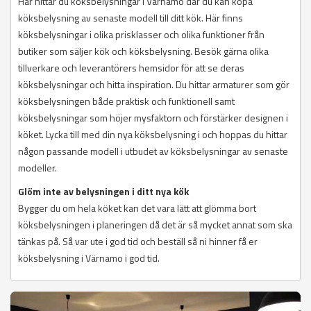
Här hittar du köksbelysningar i Värnamo där du kan köpa
köksbelysning av senaste modell till ditt kök. Här finns
köksbelysningar i olika prisklasser och olika funktioner från
butiker som säljer kök och köksbelysning. Besök gärna olika
tillverkare och leverantörers hemsidor för att se deras
köksbelysningar och hitta inspiration. Du hittar armaturer som gör
köksbelysningen både praktisk och funktionell samt
köksbelysningar som höjer mysfaktorn och förstärker designen i
köket. Lycka till med din nya köksbelysning i och hoppas du hittar
någon passande modell i utbudet av köksbelysningar av senaste
modeller.
Glöm inte av belysningen i ditt nya kök
Bygger du om hela köket kan det vara lätt att glömma bort
köksbelysningen i planeringen då det är så mycket annat som ska
tänkas på. Så var ute i god tid och beställ så ni hinner få er
köksbelysning i Värnamo i god tid.