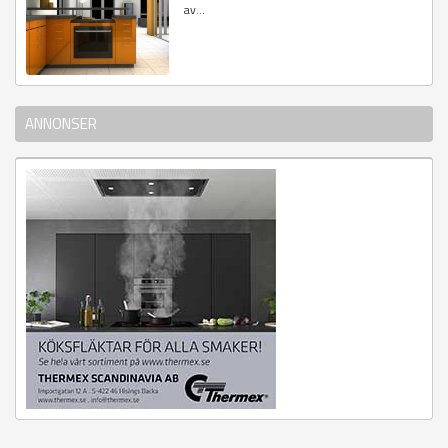
av...
ANNONSER