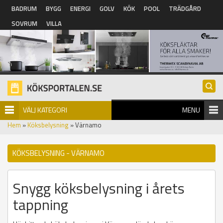
Hoppa till huvudinnehåll
BADRUM
BYGG
ENERGI
GOLV
KÖK
POOL
TRÄDGÅRD
SOVRUM
VILLA
VÄLJ KATEGORI
MENU
Hem
»
Köksbelysning
» Värnamo
KÖKSBELYSNING - VÄRNAMO
Snygg köksbelysning i årets
tappning