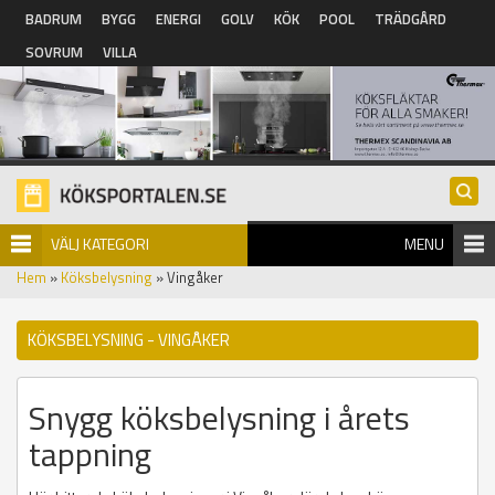
Hoppa till huvudinnehåll
BADRUM
BYGG
ENERGI
GOLV
KÖK
POOL
TRÄDGÅRD
SOVRUM
VILLA
VÄLJ KATEGORI
MENU
Hem
»
Köksbelysning
» Vingåker
KÖKSBELYSNING - VINGÅKER
Snygg köksbelysning i årets
tappning