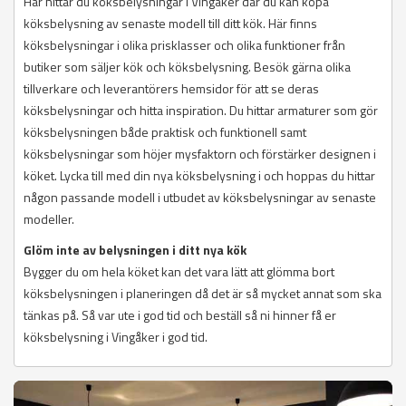
Här hittar du köksbelysningar i Vingåker där du kan köpa
köksbelysning av senaste modell till ditt kök. Här finns
köksbelysningar i olika prisklasser och olika funktioner från
butiker som säljer kök och köksbelysning. Besök gärna olika
tillverkare och leverantörers hemsidor för att se deras
köksbelysningar och hitta inspiration. Du hittar armaturer som gör
köksbelysningen både praktisk och funktionell samt
köksbelysningar som höjer mysfaktorn och förstärker designen i
köket. Lycka till med din nya köksbelysning i och hoppas du hittar
någon passande modell i utbudet av köksbelysningar av senaste
modeller.
Glöm inte av belysningen i ditt nya kök
Bygger du om hela köket kan det vara lätt att glömma bort
köksbelysningen i planeringen då det är så mycket annat som ska
tänkas på. Så var ute i god tid och beställ så ni hinner få er
köksbelysning i Vingåker i god tid.