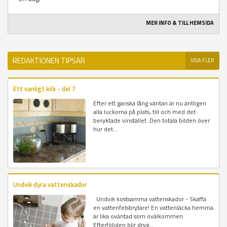
MER INFO & TILL HEMSIDA
REDAKTIONEN TIPSAR
VISA FLER
Ett vanligt kök - del 7
Efter ett ganska lång väntan är nu äntligen
alla luckorna på plats, till och med det
beryktade vinstället. Den totala bilden över
hur det...
Undvik dyra vattenskador
Undvik kostsamma vattenskador - Skaffa
en vattenfelsbrytare! En vattenläcka hemma
är lika oväntad som ovälkommen.
Efterföljden blir dryg...