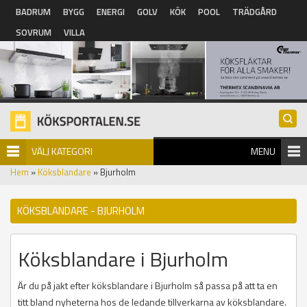
Hoppa till huvudinnehåll
BADRUM
BYGG
ENERGI
GOLV
KÖK
POOL
TRÄDGÅRD
SOVRUM
VILLA
VÄLJ KATEGORI
MENU
Hem
»
Köksblandare
» Bjurholm
KÖKSBLANDARE - BJURHOLM
Köksblandare i Bjurholm
Är du på jakt efter köksblandare i Bjurholm så passa på att ta en
titt bland nyheterna hos de ledande tillverkarna av köksblandare.