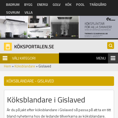
Hoppa till huvudinnehåll
BADRUM
BYGG
ENERGI
GOLV
KÖK
POOL
TRÄDGÅRD
SOVRUM
VILLA
VÄLJ KATEGORI
MENU
Hem
»
Köksblandare
» Gislaved
KÖKSBLANDARE - GISLAVED
Köksblandare i Gislaved
Är du på jakt efter köksblandare i Gislaved så passa på att ta en titt
bland nyheterna hos de ledande tillverkarna av köksblandare.