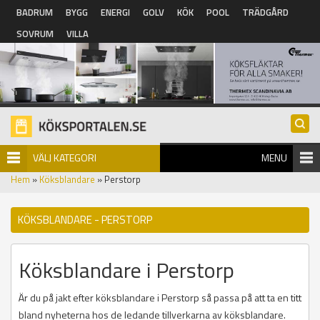
Hoppa till huvudinnehåll
BADRUM
BYGG
ENERGI
GOLV
KÖK
POOL
TRÄDGÅRD
SOVRUM
VILLA
VÄLJ KATEGORI
MENU
Hem
»
Köksblandare
» Perstorp
KÖKSBLANDARE - PERSTORP
Köksblandare i Perstorp
Är du på jakt efter köksblandare i Perstorp så passa på att ta en titt
bland nyheterna hos de ledande tillverkarna av köksblandare.