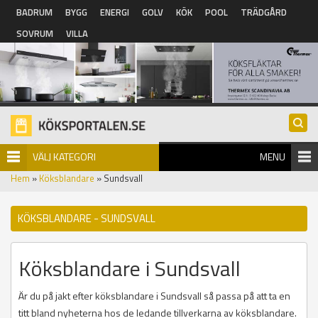
Hoppa till huvudinnehåll
BADRUM
BYGG
ENERGI
GOLV
KÖK
POOL
TRÄDGÅRD
SOVRUM
VILLA
VÄLJ KATEGORI
MENU
Hem
»
Köksblandare
» Sundsvall
KÖKSBLANDARE - SUNDSVALL
Köksblandare i Sundsvall
Är du på jakt efter köksblandare i Sundsvall så passa på att ta en
titt bland nyheterna hos de ledande tillverkarna av köksblandare.