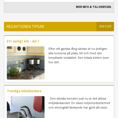
MER INFO & TILL HEMSIDA
REDAKTIONEN TIPSAR
VISA FLER
Ett vanligt kök - del 7
Efter ett ganska lång väntan är nu äntligen
alla luckorna på plats, till och med det
beryktade vinstället. Den totala bilden över
hur det...
Trendiga köksblandare
Den största trenden just nu är det aktiva
miljötänkandet. En ökad miljömedvetenhet
och ekologiskt tänkande har gjort att varje...