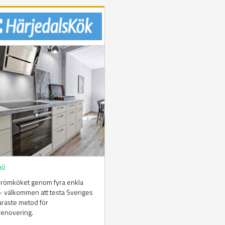
mö
drömköket genom fyra enkla
– välkommen att testa Sveriges
araste metod för
renovering.