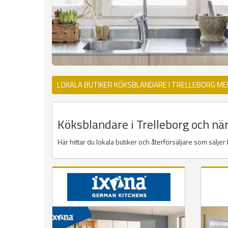
LOKALA BUTIKER KÖKSBLANDARE I TRELLEBORG ME
Köksblandare i Trelleborg och när
Här hittar du lokala butiker och återförsäljare som sälje