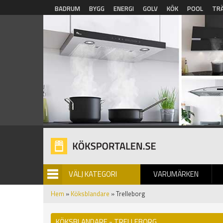
Hoppa till huvudinnehåll
BADRUM
BYGG
ENERGI
GOLV
KÖK
POOL
TR
VÄLJ KATEGORI
VARUMÄRKEN
BILDGALLERI
Hem
»
Köksblandare
» Trelleborg
KÖKSBLANDARE - TRELLEBORG