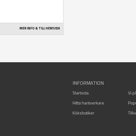
MER INFO & TILL HEMSIDA
INFORMATION
Startsida
Vi p
Hitta hantverkare
Pop
Köksbutiker
Till