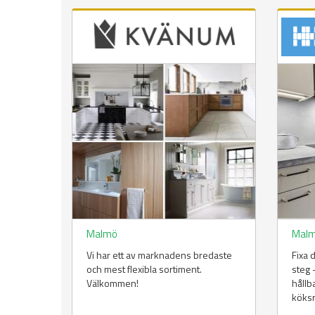
Malmö
Mal
Vi har ett av marknadens bredaste
Fixa 
och mest flexibla sortiment.
steg 
Välkommen!
hållb
köks