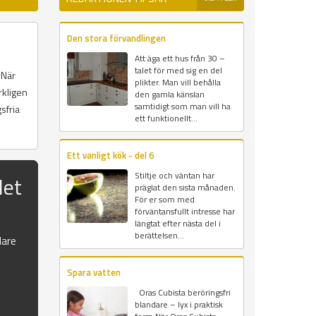
Den stora förvandlingen
Att äga ett hus från 30 –
talet för med sig en del
 När
plikter. Man vill behålla
erkligen
den gamla känslan
samtidigt som man vill ha
sfria
ett funktionellt...
Ett vanligt kök - del 6
Stiltje och väntan har
det
präglat den sista månaden.
För er som med
förväntansfullt intresse har
längtat efter nästa del i
berättelsen...
dare
Spara vatten
Oras Cubista beröringsfri
blandare – lyx i praktisk