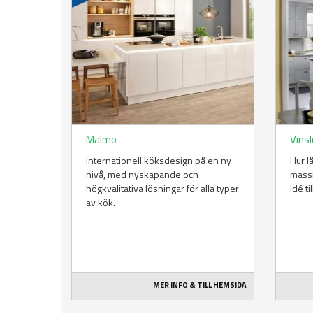
Malmö
Vins
Internationell köksdesign på en ny
Hur l
nivå, med nyskapande och
massi
högkvalitativa lösningar för alla typer
idé ti
av kök.
MER INFO & TILL HEMSIDA