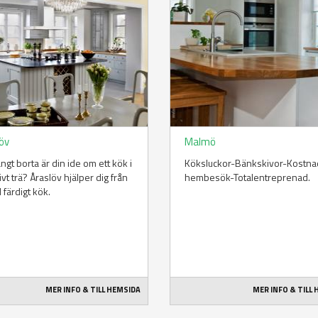
löv
Malmö
ångt borta är din ide om ett kök i
Köksluckor-Bänkskivor-Kostnad
vt trä? Åraslöv hjälper dig från
hembesök-Totalentreprenad.
ll färdigt kök.
MER INFO & TILL HEMSIDA
MER INFO & TILL