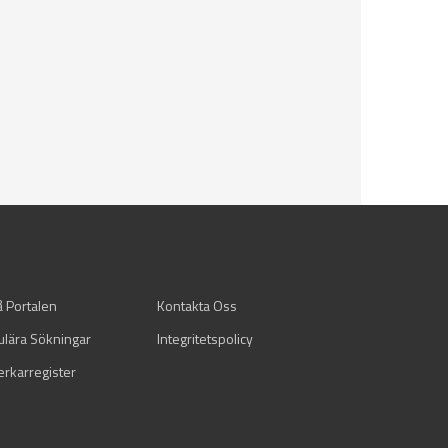
å Portalen
Kontakta Oss
ulära Sökningar
Integritetspolicy
verkarregister