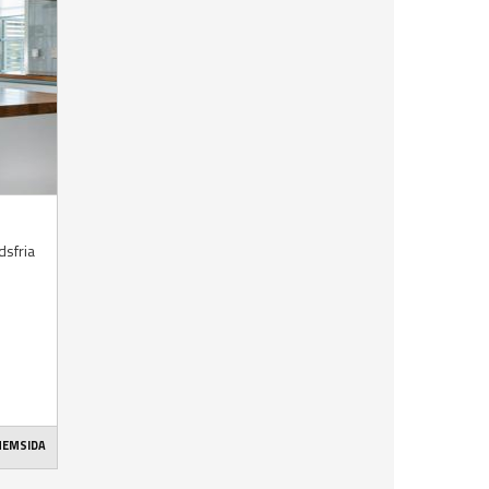
sfria
 HEMSIDA