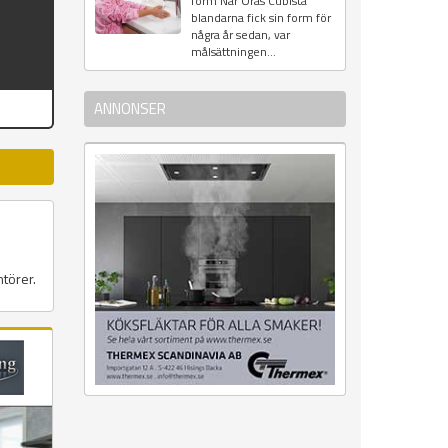
form När Oras Cubista
blandarna fick sin form för
några år sedan, var
målsättningen...
ANNONSER
ntörer.