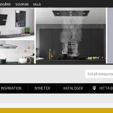
ÄDGÅRD
SOVRUM
VILLA
INSPIRATION
NYHETER
KATALOGER
HITTA 