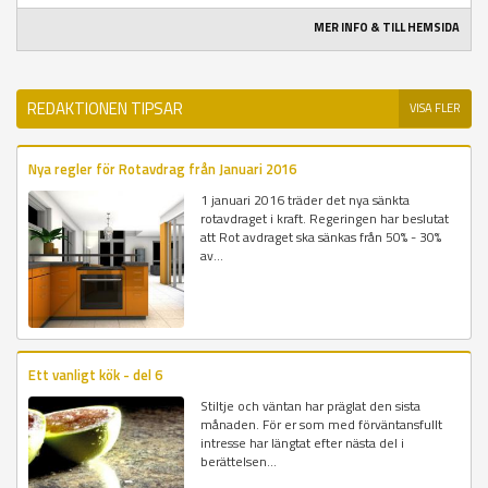
MER INFO & TILL HEMSIDA
REDAKTIONEN TIPSAR
VISA FLER
Nya regler för Rotavdrag från Januari 2016
1 januari 2016 träder det nya sänkta
rotavdraget i kraft. Regeringen har beslutat
att Rot avdraget ska sänkas från 50% - 30%
av...
Ett vanligt kök - del 6
Stiltje och väntan har präglat den sista
månaden. För er som med förväntansfullt
intresse har längtat efter nästa del i
berättelsen...