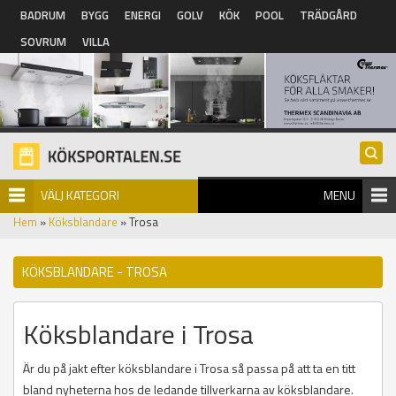
Hoppa till huvudinnehåll
BADRUM
BYGG
ENERGI
GOLV
KÖK
POOL
TRÄDGÅRD
SOVRUM
VILLA
VÄLJ KATEGORI
MENU
Hem
»
Köksblandare
» Trosa
KÖKSBLANDARE - TROSA
Köksblandare i Trosa
Är du på jakt efter köksblandare i Trosa så passa på att ta en titt
bland nyheterna hos de ledande tillverkarna av köksblandare.