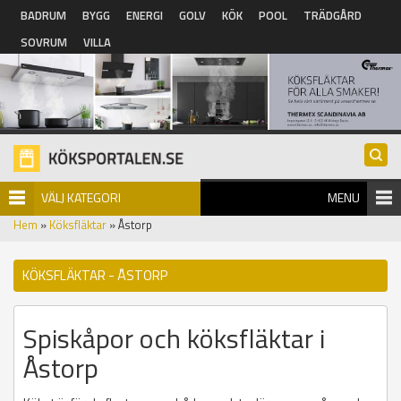
Hoppa till huvudinnehåll
BADRUM
BYGG
ENERGI
GOLV
KÖK
POOL
TRÄDGÅRD
SOVRUM
VILLA
VÄLJ KATEGORI
MENU
Hem
»
Köksfläktar
» Åstorp
KÖKSFLÄKTAR - ÅSTORP
Spiskåpor och köksfläktar i
Åstorp