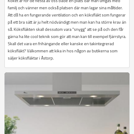
Köket är för de flesta av oss både en plats där man umgås med
familj och vänner men också platsen där man lagar sina måltider.
Att då ha en fungerande ventilation och en köksfläkt som fungerar
på ett bra sätt är ju helt nödvändigt men man kan ha större krav än
så. Köksfläkten skall dessutom vara "snygg" att se på och den får
gärna ha lite cool teknik som gör att man kan till exempel fjärrstyra.
Skall det vara en frihängande eller kanske en takintegrerad
köksfläkt? Välkommen att kika in hos någon av butikerna som
säljer köksfläktar i Åstorp.