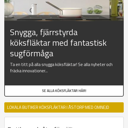
Snygga, fjärrstyrda
köksfläktar med fantastisk
sugförmåga
Ta en titt på alla snygga köksfläktar! Se alla nyheter och
fräcka innovationer...
SE ALLA KÖKSFLÄKTAR HÄR!
LOKALA BUTIKER KÖKSFLÄKTAR I ÅSTORP MED OMNEJD