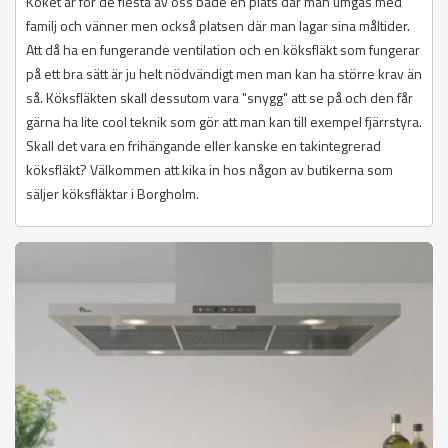
Köket är för de flesta av oss både en plats där man umgås med
familj och vänner men också platsen där man lagar sina måltider.
Att då ha en fungerande ventilation och en köksfläkt som fungerar
på ett bra sätt är ju helt nödvändigt men man kan ha större krav än
så. Köksfläkten skall dessutom vara "snygg" att se på och den får
gärna ha lite cool teknik som gör att man kan till exempel fjärrstyra.
Skall det vara en frihängande eller kanske en takintegrerad
köksfläkt? Välkommen att kika in hos någon av butikerna som
säljer köksfläktar i Borgholm.