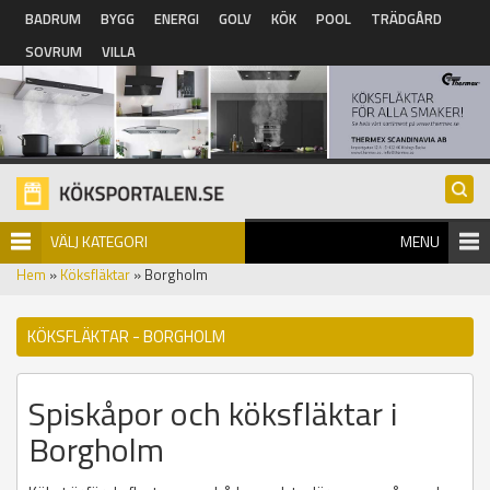
Hoppa till huvudinnehåll
BADRUM
BYGG
ENERGI
GOLV
KÖK
POOL
TRÄDGÅRD
SOVRUM
VILLA
VÄLJ KATEGORI
MENU
Hem
»
Köksfläktar
» Borgholm
KÖKSFLÄKTAR - BORGHOLM
Spiskåpor och köksfläktar i
Borgholm