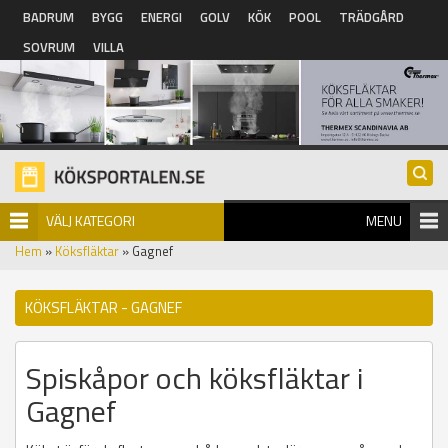
Hoppa till huvudinnehåll
BADRUM
BYGG
ENERGI
GOLV
KÖK
POOL
TRÄDGÅRD
SOVRUM
VILLA
VÄLJ KATEGORI
MENU
Hem
»
Köksfläktar
» Gagnef
KÖKSFLÄKTAR - GAGNEF
Spiskåpor och köksfläktar i
Gagnef