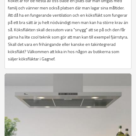
Köket är för de flesta av oss både en plats där man umgås med
familj och vänner men också platsen där man lagar sina måltider.
Att då ha en fungerande ventilation och en köksfläkt som fungerar
på ett bra sätt är ju helt nödvändigt men man kan ha större krav än
så. Köksfläkten skall dessutom vara "snygg" att se på och den får
gärna ha lite cool teknik som gör att man kan till exempel fjärrstyra.
Skall det vara en frihängande eller kanske en takintegrerad
köksfläkt? Välkommen att kika in hos någon av butikerna som
säljer köksfläktar i Gagnef.