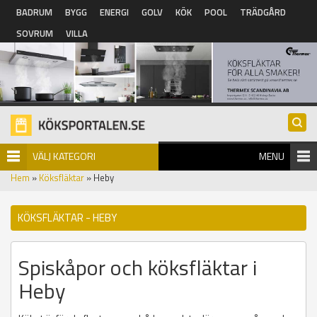
Hoppa till huvudinnehåll
BADRUM
BYGG
ENERGI
GOLV
KÖK
POOL
TRÄDGÅRD
SOVRUM
VILLA
VÄLJ KATEGORI
MENU
Hem
»
Köksfläktar
» Heby
KÖKSFLÄKTAR - HEBY
Spiskåpor och köksfläktar i
Heby