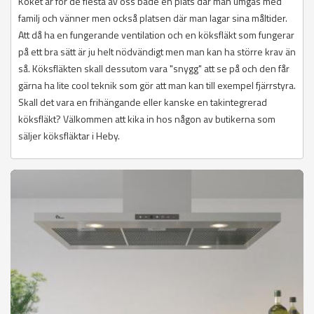
Köket är för de flesta av oss både en plats där man umgås med
familj och vänner men också platsen där man lagar sina måltider.
Att då ha en fungerande ventilation och en köksfläkt som fungerar
på ett bra sätt är ju helt nödvändigt men man kan ha större krav än
så. Köksfläkten skall dessutom vara "snygg" att se på och den får
gärna ha lite cool teknik som gör att man kan till exempel fjärrstyra.
Skall det vara en frihängande eller kanske en takintegrerad
köksfläkt? Välkommen att kika in hos någon av butikerna som
säljer köksfläktar i Heby.