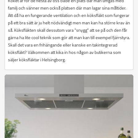
Köket är för de flesta av oss både en plats där man umgås med
familj och vänner men också platsen där man lagar sina måltider.
Att då ha en fungerande ventilation och en köksfläkt som fungerar
på ett bra sätt är ju helt nödvändigt men man kan ha större krav än
så. Köksfläkten skall dessutom vara "snygg" att se på och den får
gärna ha lite cool teknik som gör att man kan till exempel fjärrstyra.
Skall det vara en frihängande eller kanske en takintegrerad
köksfläkt? Välkommen att kika in hos någon av butikerna som
säljer köksfläktar i Helsingborg.