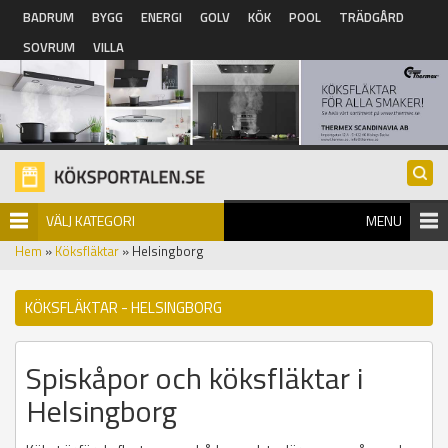
Hoppa till huvudinnehåll
BADRUM
BYGG
ENERGI
GOLV
KÖK
POOL
TRÄDGÅRD
SOVRUM
VILLA
VÄLJ KATEGORI
MENU
Hem
»
Köksfläktar
» Helsingborg
KÖKSFLÄKTAR - HELSINGBORG
Spiskåpor och köksfläktar i
Helsingborg