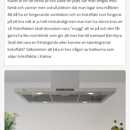
Köket är för de flesta av oss både en plats där man umgås med
familj och vänner men också platsen där man lagar sina måltider.
Att då ha en fungerande ventilation och en köksfläkt som fungerar
på ett bra sätt är ju helt nödvändigt men man kan ha större krav än
så. Köksfläkten skall dessutom vara "snygg" att se på och den får
gärna ha lite cool teknik som gör att man kan till exempel fjärrstyra.
Skall det vara en frihängande eller kanske en takintegrerad
köksfläkt? Välkommen att kika in hos någon av butikerna som
säljer köksfläktar i Kalmar.