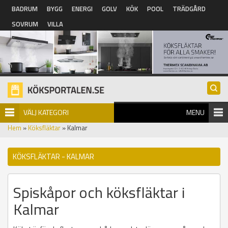
Hoppa till huvudinnehåll
BADRUM
BYGG
ENERGI
GOLV
KÖK
POOL
TRÄDGÅRD
SOVRUM
VILLA
VÄLJ KATEGORI
MENU
Hem
»
Köksfläktar
» Kalmar
KÖKSFLÄKTAR - KALMAR
Spiskåpor och köksfläktar i
Kalmar