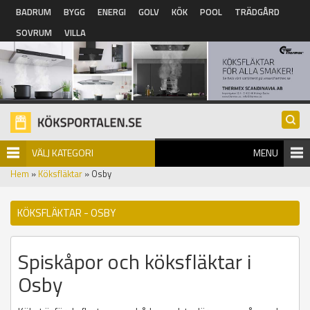
Hoppa till huvudinnehåll
BADRUM
BYGG
ENERGI
GOLV
KÖK
POOL
TRÄDGÅRD
SOVRUM
VILLA
VÄLJ KATEGORI
MENU
Hem
»
Köksfläktar
» Osby
KÖKSFLÄKTAR - OSBY
Spiskåpor och köksfläktar i
Osby