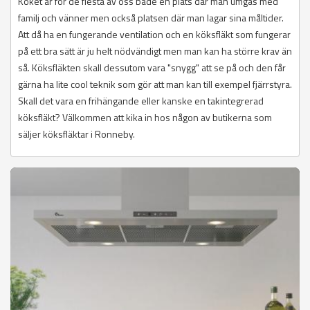
Köket är för de flesta av oss både en plats där man umgås med
familj och vänner men också platsen där man lagar sina måltider.
Att då ha en fungerande ventilation och en köksfläkt som fungerar
på ett bra sätt är ju helt nödvändigt men man kan ha större krav än
så. Köksfläkten skall dessutom vara "snygg" att se på och den får
gärna ha lite cool teknik som gör att man kan till exempel fjärrstyra.
Skall det vara en frihängande eller kanske en takintegrerad
köksfläkt? Välkommen att kika in hos någon av butikerna som
säljer köksfläktar i Ronneby.