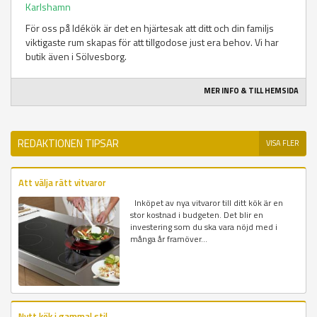
Karlshamn
För oss på Idékök är det en hjärtesak att ditt och din familjs
viktigaste rum skapas för att tillgodose just era behov. Vi har
butik även i Sölvesborg.
MER INFO & TILL HEMSIDA
REDAKTIONEN TIPSAR
VISA FLER
Att välja rätt vitvaror
Inköpet av nya vitvaror till ditt kök är en
stor kostnad i budgeten. Det blir en
investering som du ska vara nöjd med i
många år framöver...
Nytt kök i gammal stil