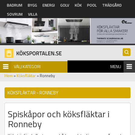
Hoppa till huvudinnehåll
BADRUM
BYGG
ENERGI
GOLV
KÖK
POOL
TRÄDGÅRD
SOVRUM
VILLA
VÄLJ KATEGORI
MENU
Hem
»
Köksfläktar
» Ronneby
KÖKSFLÄKTAR - RONNEBY
Spiskåpor och köksfläktar i
Ronneby