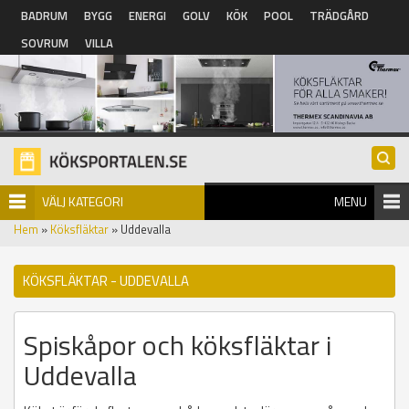
Hoppa till huvudinnehåll
BADRUM
BYGG
ENERGI
GOLV
KÖK
POOL
TRÄDGÅRD
SOVRUM
VILLA
VÄLJ KATEGORI
MENU
Hem
»
Köksfläktar
» Uddevalla
KÖKSFLÄKTAR - UDDEVALLA
Spiskåpor och köksfläktar i
Uddevalla