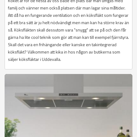
Köket är för de flesta av oss både en plats där man umgås med
familj och vänner men också platsen där man lagar sina måltider.
Att då ha en fungerande ventilation och en köksfläkt som fungerar
på ett bra sätt är ju helt nödvändigt men man kan ha större krav än
så. Köksfläkten skall dessutom vara "snygg" att se på och den får
gärna ha lite cool teknik som gör att man kan till exempel fjärrstyra.
Skall det vara en frihängande eller kanske en takintegrerad
köksfläkt? Välkommen att kika in hos någon av butikerna som
säljer köksfläktar i Uddevalla.