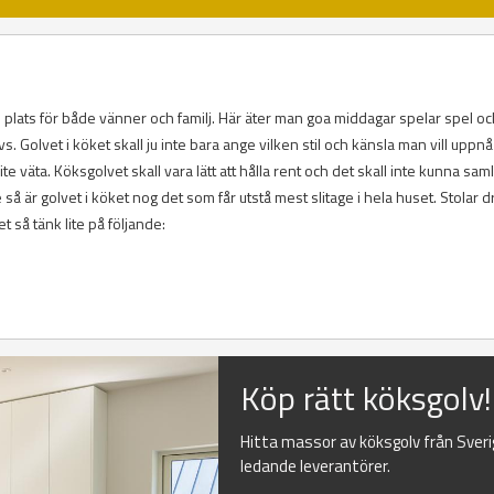
am plats för både vänner och familj. Här äter man goa middagar spelar spel o
 Golvet i köket skall ju inte bara ange vilken stil och känsla man vill uppnå
ite väta. Köksgolvet skall vara lätt att hålla rent och det skall inte kunna sam
 så är golvet i köket nog det som får utstå mest slitage i hela huset. Stolar d
et så tänk lite på följande:
Köp rätt köksgolv!
Hitta massor av köksgolv från Sver
ledande leverantörer.