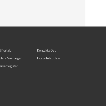
å Portalen
Kontakta Oss
ulära Sökningar
Integritetspolicy
verkarregister