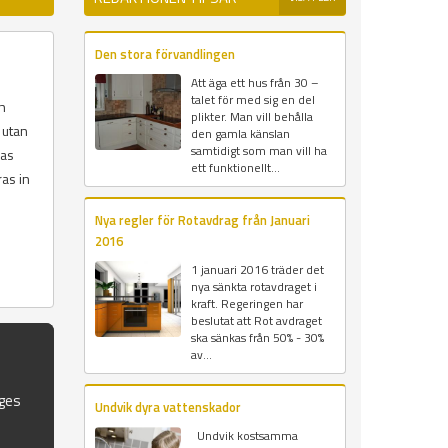
Den stora förvandlingen
Att äga ett hus från 30 –
talet för med sig en del
ch
plikter. Man vill behålla
 utan
den gamla känslan
samtidigt som man vill ha
las
ett funktionellt...
ras in
Nya regler för Rotavdrag från Januari
2016
1 januari 2016 träder det
nya sänkta rotavdraget i
kraft. Regeringen har
beslutat att Rot avdraget
ska sänkas från 50% - 30%
av...
iges
Undvik dyra vattenskador
Undvik kostsamma