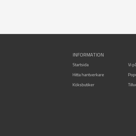
INFORMATION
Startsida
Vi p
Hitta hantverkare
Pop
Köksbutiker
Till