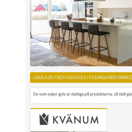
LOKALA BUTIKER KÖKSGOLV I ESSUNGA MED OMNEJ
De som säljer golv är duktiga på produkterna, så ställ gär