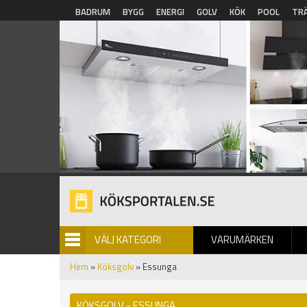
Hoppa till huvudinnehåll
BADRUM
BYGG
ENERGI
GOLV
KÖK
POOL
TR
VÄLJ KATEGORI
VARUMÄRKEN
BILDGALLERI
Hem
»
Köksgolv
» Essunga
KÖKSGOLV - ESSUNGA