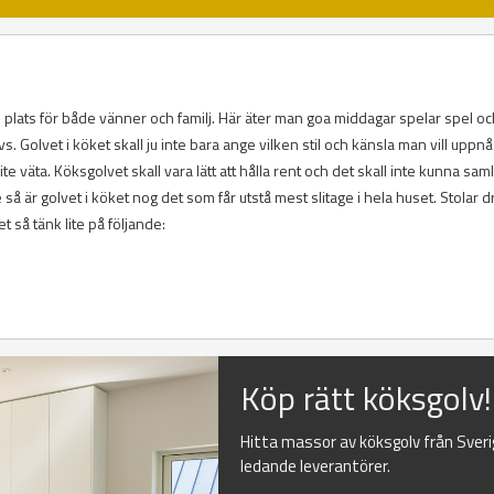
am plats för både vänner och familj. Här äter man goa middagar spelar spel o
 Golvet i köket skall ju inte bara ange vilken stil och känsla man vill uppnå
ite väta. Köksgolvet skall vara lätt att hålla rent och det skall inte kunna sam
 så är golvet i köket nog det som får utstå mest slitage i hela huset. Stolar d
et så tänk lite på följande:
Köp rätt köksgolv!
Hitta massor av köksgolv från Sver
ledande leverantörer.