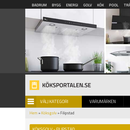
Hoppa till huvudinnehåll
BADRUM
BYGG
ENERGI
GOLV
KÖK
POOL
TR
VÄLJ KATEGORI
VARUMÄRKEN
BILDGALLERI
Hem
»
Köksgolv
» Filipstad
KÖKSGOLV - FILIPSTAD