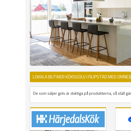
LOKALA BUTIKER KÖKSGOLV I FILIPSTAD MED OMNEJ
De som säljer golv är duktiga på produkterna, så ställ gär