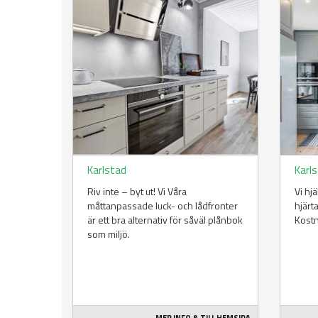
Karlstad
Karl
Riv inte – byt ut! Vi Våra
Vi hj
måttanpassade luck- och lådfronter
hjärt
är ett bra alternativ för såväl plånbok
Kost
som miljö.