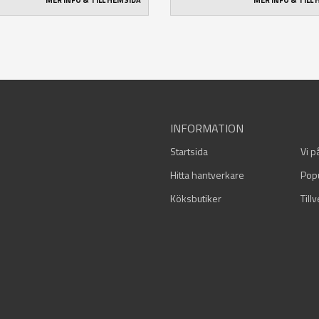
MER INFO & TILL HEMSIDA
MER INFO & TILL
INFORMATION
Startsida
Vi p
Hitta hantverkare
Pop
Köksbutiker
Till