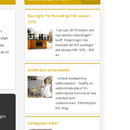
Nya regler för Rotavdrag från Januari
2016
1 januari 2016 träder det
ch
nya sänkta rotavdraget i
 utan
kraft. Regeringen har
las
beslutat att Rot avdraget
ska sänkas från 50% - 30%
ras in
av...
Undvik dyra vattenskador
Undvik kostsamma
vattenskador - Skaffa en
vattenfelsbrytare! En
vattenläcka hemma är lika
oväntad som
ovälkommen. Efterföljden
blir dryg...
iges
Vardagslyx i köket