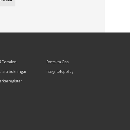
 HEMSIDA
å Portalen
Kontakta Oss
ulära Sökningar
Integritetspolicy
verkarregister