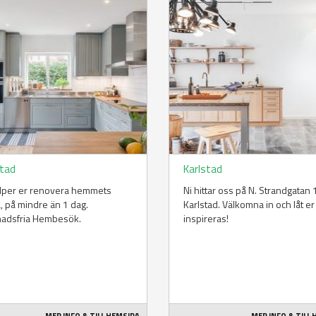
stad
Karlstad
älper er renovera hemmets
Ni hittar oss på N. Strandgatan 1
a, på mindre än 1 dag.
Karlstad. Välkomna in och låt er
nadsfria Hembesök.
inspireras!