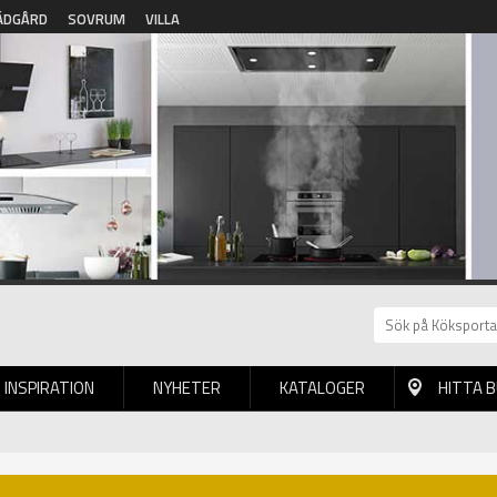
ÄDGÅRD
SOVRUM
VILLA
INSPIRATION
NYHETER
KATALOGER
HITTA 