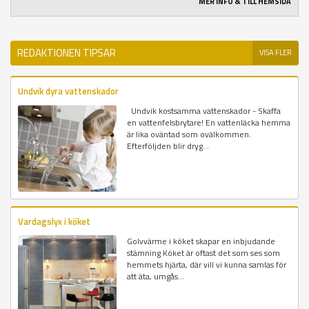
MER INFO & TILL HEMSIDA
REDAKTIONEN TIPSAR
VISA FLER
Undvik dyra vattenskador
Undvik kostsamma vattenskador - Skaffa
en vattenfelsbrytare! En vattenläcka hemma
är lika oväntad som ovälkommen.
Efterföljden blir dryg...
Vardagslyx i köket
Golvvärme i köket skapar en inbjudande
stämning Köket är oftast det som ses som
hemmets hjärta, där vill vi kunna samlas för
att äta, umgås...