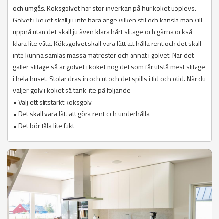
och umgås. Köksgolvet har stor inverkan på hur köket upplevs.
Golvet i köket skall ju inte bara ange vilken stil och känsla man vill
uppnå utan det skall ju även klara hårt slitage och gärna också
klara lite väta. Köksgolvet skall vara lätt att hålla rent och det skall
inte kunna samlas massa matrester och annat i golvet. När det
gäller slitage så är golvet i köket nog det som får utstå mest slitage
i hela huset. Stolar dras in och ut och det spills i tid och otid. När du
väljer golv i köket så tänk lite på följande:
• Välj ett slitstarkt köksgolv
• Det skall vara lätt att göra rent och underhålla
• Det bör tåla lite fukt