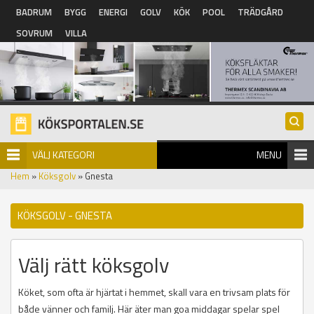
Hoppa till huvudinnehåll
BADRUM
BYGG
ENERGI
GOLV
KÖK
POOL
TRÄDGÅRD
SOVRUM
VILLA
VÄLJ KATEGORI
MENU
Hem
»
Köksgolv
» Gnesta
KÖKSGOLV - GNESTA
Välj rätt köksgolv
Köket, som ofta är hjärtat i hemmet, skall vara en trivsam plats för
både vänner och familj. Här äter man goa middagar spelar spel