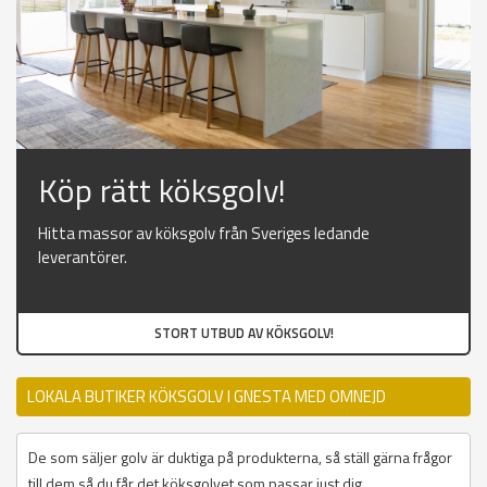
Köp rätt köksgolv!
Hitta massor av köksgolv från Sveriges ledande
leverantörer.
STORT UTBUD AV KÖKSGOLV!
LOKALA BUTIKER KÖKSGOLV I GNESTA MED OMNEJD
De som säljer golv är duktiga på produkterna, så ställ gärna frågor
till dem så du får det köksgolvet som passar just dig.