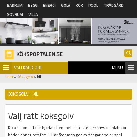
Hoppa till huvudinnehåll
BADRUM
BYGG
ENERGI
GOLV
KÖK
POOL
TRÄDGÅRD
SOVRUM
VILLA
VÄLJ KATEGORI
MENU
Hem
»
Köksgolv
» Kil
KÖKSGOLV - KIL
Välj rätt köksgolv
Köket, som ofta är hjärtat i hemmet, skall vara en trivsam plats för
både vänner och familj. Här äter man goa middagar spelar spel