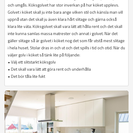
och umgås. Köksgolvet har stor inverkan på hur köket upplevs.
Golvet i köket skall ju inte bara ange vilken stil och känsla man vill
uppnå utan det skall ju även klara hårt slitage och gärna också
klara lite väta. Köksgolvet skall vara lätt att hålla rent och det skall
inte kunna samlas massa matrester och annat i golvet. När det
gäller slitage så är golvet i köket nog det som får utstå mest slitage
i hela huset. Stolar dras in och ut och det spills i tid och otid. När du
väljer golv i köket så tänk lite på följande:
• Välj ett slitstarkt köksgolv
• Det skall vara lätt att göra rent och underhålla
• Det bör tåla lite fukt