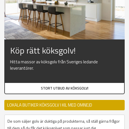
Köp rätt köksgolv!
Hitta massor av köksgolv från Sveriges ledande
leverantörer.
STORT UTBUD AV KÖKSGOLV!
LOKALA BUTIKER KÖKSGOLV I KIL MED OMNEJD
De som säljer golv är duktiga på produkterna, så ställ gärna frågor
till dem så du får det köksgolvet som passar just dig.