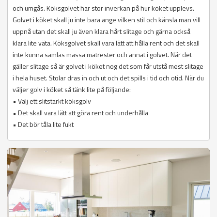
och umgås. Köksgolvet har stor inverkan på hur köket upplevs.
Golvet i köket skall ju inte bara ange vilken stil och känsla man vill
uppnå utan det skall ju även klara hårt slitage och gärna också
klara lite väta. Köksgolvet skall vara lätt att hålla rent och det skall
inte kunna samlas massa matrester och annat i golvet. När det
gäller slitage så är golvet i köket nog det som får utstå mest slitage
i hela huset. Stolar dras in och ut och det spills i tid och otid. När du
väljer golv i köket så tänk lite på följande:
• Välj ett slitstarkt köksgolv
• Det skall vara lätt att göra rent och underhålla
• Det bör tåla lite fukt