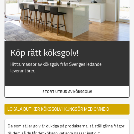
Köp rätt köksgolv!
Hitta massor av köksgolv från Sveriges ledande
leverantörer.
STORT UTBUD AV KÖKSGOLV!
LOKALA BUTIKER KÖKSGOLV I KUNGSÖR MED OMNEJD
De som säljer golv är duktiga på produkterna, så ställ gärna frågor
till dem så du får det köksgolvet som passar just dig.