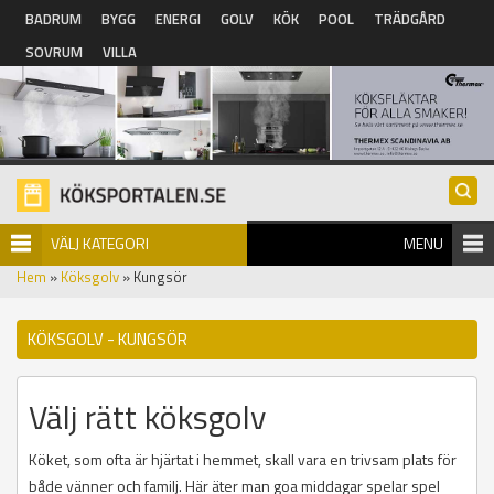
Hoppa till huvudinnehåll
BADRUM
BYGG
ENERGI
GOLV
KÖK
POOL
TRÄDGÅRD
SOVRUM
VILLA
VÄLJ KATEGORI
MENU
Hem
»
Köksgolv
» Kungsör
KÖKSGOLV - KUNGSÖR
Välj rätt köksgolv
Köket, som ofta är hjärtat i hemmet, skall vara en trivsam plats för
både vänner och familj. Här äter man goa middagar spelar spel