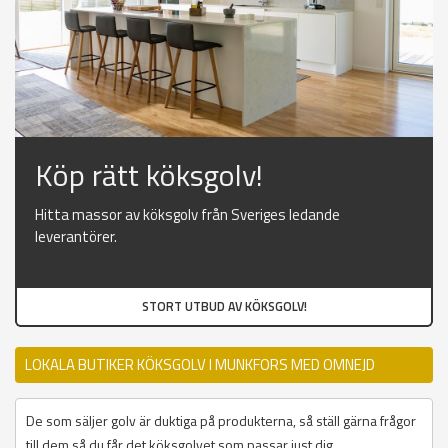
Köp rätt köksgolv!
Hitta massor av köksgolv från Sveriges ledande
leverantörer.
STORT UTBUD AV KÖKSGOLV!
LOKALA BUTIKER KÖKSGOLV I MUNKFORS MED OMNEJD
De som säljer golv är duktiga på produkterna, så ställ gärna frågor
till dem så du får det köksgolvet som passar just dig.