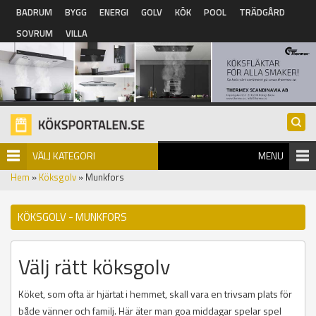
Hoppa till huvudinnehåll
BADRUM
BYGG
ENERGI
GOLV
KÖK
POOL
TRÄDGÅRD
SOVRUM
VILLA
VÄLJ KATEGORI
MENU
Hem
»
Köksgolv
» Munkfors
KÖKSGOLV - MUNKFORS
Välj rätt köksgolv
Köket, som ofta är hjärtat i hemmet, skall vara en trivsam plats för
både vänner och familj. Här äter man goa middagar spelar spel