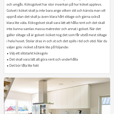
och umgås. Köksgolvet har stor inverkan på hur köket upplevs.
Golvet i köket skall ju inte bara ange vilken stil och känsla man vill
uppnå utan det skall ju även klara hårt slitage och gärna också
klara lite väta. Köksgolvet skall vara lätt att hålla rent och det skall
inte kunna samlas massa matrester och annat i golvet. När det
gäller slitage så är golvet i köket nog det som får utstå mest slitage
i hela huset. Stolar dras in och ut och det spills i tid och otid. När du
väljer golv i köket så tänk lite på följande:
• Välj ett slitstarkt köksgolv
• Det skall vara lätt att göra rent och underhålla
• Det bör tåla lite fukt