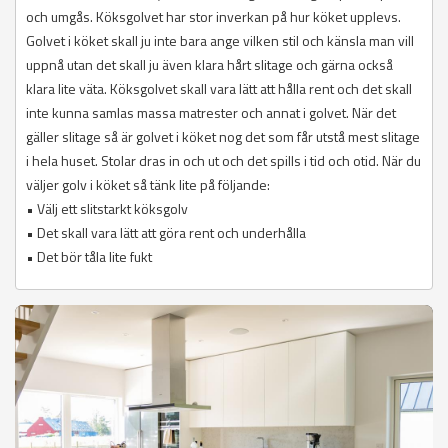
och umgås. Köksgolvet har stor inverkan på hur köket upplevs.
Golvet i köket skall ju inte bara ange vilken stil och känsla man vill
uppnå utan det skall ju även klara hårt slitage och gärna också
klara lite väta. Köksgolvet skall vara lätt att hålla rent och det skall
inte kunna samlas massa matrester och annat i golvet. När det
gäller slitage så är golvet i köket nog det som får utstå mest slitage
i hela huset. Stolar dras in och ut och det spills i tid och otid. När du
väljer golv i köket så tänk lite på följande:
• Välj ett slitstarkt köksgolv
• Det skall vara lätt att göra rent och underhålla
• Det bör tåla lite fukt