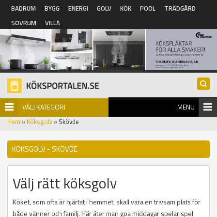
Hoppa till huvudinnehåll
BADRUM
BYGG
ENERGI
GOLV
KÖK
POOL
TRÄDGÅRD
SOVRUM
VILLA
VÄLJ KATEGORI
MENU
Hem
»
Köksgolv
» Skövde
KÖKSGOLV - SKÖVDE
Välj rätt köksgolv
Köket, som ofta är hjärtat i hemmet, skall vara en trivsam plats för
både vänner och familj. Här äter man goa middagar spelar spel