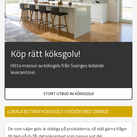
Köp rätt köksgolv!
Hitta massor av köksgolv från Sveriges ledande
leverantörer.
STORT UTBUD AV KÖKSGOLV!
LOKALA BUTIKER KÖKSGOLV I SKÖVDE MED OMNEJD
De som säljer golv är duktiga på produkterna, så ställ gärna frågor
till dem så du får det köksgolvet som passar just dig.