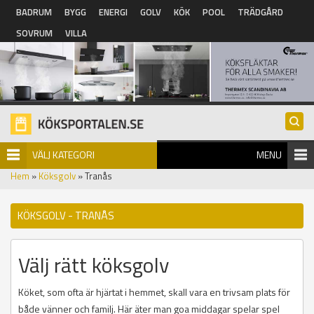
Hoppa till huvudinnehåll
BADRUM
BYGG
ENERGI
GOLV
KÖK
POOL
TRÄDGÅRD
SOVRUM
VILLA
VÄLJ KATEGORI
MENU
Hem
»
Köksgolv
» Tranås
KÖKSGOLV - TRANÅS
Välj rätt köksgolv
Köket, som ofta är hjärtat i hemmet, skall vara en trivsam plats för
både vänner och familj. Här äter man goa middagar spelar spel