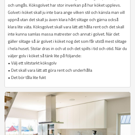
och umgås. Köksgolvet har stor inverkan på hur köket upplevs.
Golvet i köket skall ju inte bara ange vilken stil och känsla man vill
uppnå utan det skall ju även klara hårt slitage och gärna också
klara lite väta. Köksgolvet skall vara lätt att hålla rent och det skall
inte kunna samlas massa matrester och annat i golvet. När det
gäller slitage så är golvet i köket nog det som får utstå mest slitage
i hela huset. Stolar dras in och ut och det spills i tid och otid. När du
väljer golv i köket så tänk lite på följande:
• Välj ett slitstarkt köksgolv
• Det skall vara lätt att göra rent och underhålla
• Det bör tåla lite fukt