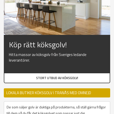
Köp rätt köksgolv!
Hitta massor av köksgolv från Sveriges ledande
leverantörer.
STORT UTBUD AV KÖKSGOLV!
LOKALA BUTIKER KÖKSGOLV I TRANÅS MED OMNEJD
De som säljer golv är duktiga på produkterna, så ställ gärna frågor
till dem så du får det köksgolvet som passar just dig.