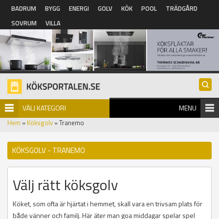
Hoppa till huvudinnehåll
BADRUM
BYGG
ENERGI
GOLV
KÖK
POOL
TRÄDGÅRD
SOVRUM
VILLA
VÄLJ KATEGORI
MENU
Hem
»
Köksgolv
» Tranemo
KÖKSGOLV - TRANEMO
Välj rätt köksgolv
Köket, som ofta är hjärtat i hemmet, skall vara en trivsam plats för
både vänner och familj. Här äter man goa middagar spelar spel