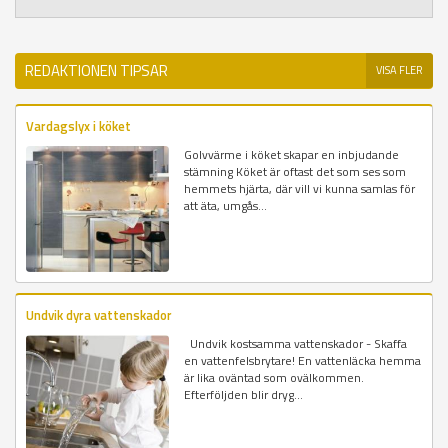
REDAKTIONEN TIPSAR
VISA FLER
Vardagslyx i köket
Golvvärme i köket skapar en inbjudande
stämning Köket är oftast det som ses som
hemmets hjärta, där vill vi kunna samlas för
att äta, umgås...
Undvik dyra vattenskador
Undvik kostsamma vattenskador - Skaffa
en vattenfelsbrytare! En vattenläcka hemma
är lika oväntad som ovälkommen.
Efterföljden blir dryg...