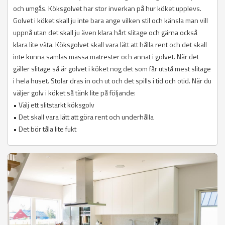
och umgås. Köksgolvet har stor inverkan på hur köket upplevs.
Golvet i köket skall ju inte bara ange vilken stil och känsla man vill
uppnå utan det skall ju även klara hårt slitage och gärna också
klara lite väta. Köksgolvet skall vara lätt att hålla rent och det skall
inte kunna samlas massa matrester och annat i golvet. När det
gäller slitage så är golvet i köket nog det som får utstå mest slitage
i hela huset. Stolar dras in och ut och det spills i tid och otid. När du
väljer golv i köket så tänk lite på följande:
• Välj ett slitstarkt köksgolv
• Det skall vara lätt att göra rent och underhålla
• Det bör tåla lite fukt