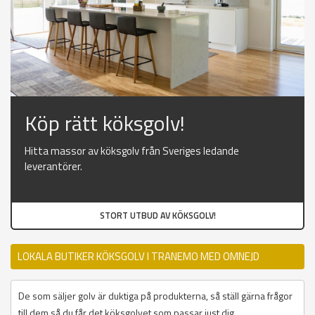
Köp rätt köksgolv!
Hitta massor av köksgolv från Sveriges ledande
leverantörer.
STORT UTBUD AV KÖKSGOLV!
LOKALA BUTIKER KÖKSGOLV I TRANEMO MED OMNEJD
De som säljer golv är duktiga på produkterna, så ställ gärna frågor
till dem så du får det köksgolvet som passar just dig.