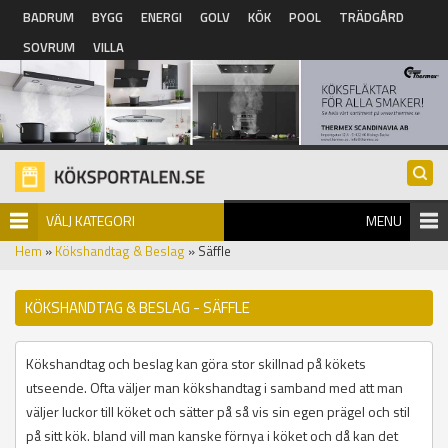
Hoppa till huvudinnehåll
BADRUM
BYGG
ENERGI
GOLV
KÖK
POOL
TRÄDGÅRD
SOVRUM
VILLA
VÄLJ KATEGORI
MENU
Hem
»
Kökshandtag & Beslag
» Säffle
KÖKSHANDTAG & BESLAG - SÄFFLE
Kökshandtag och beslag kan göra stor skillnad på kökets
utseende. Ofta väljer man kökshandtag i samband med att man
väljer luckor till köket och sätter på så vis sin egen prägel och stil
på sitt kök. bland vill man kanske förnya i köket och då kan det