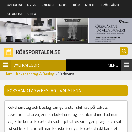
Hoppa till huvudinnehåll
BADRUM
BYGG
ENERGI
GOLV
KÖK
POOL
TRÄDGÅRD
SOVRUM
VILLA
VÄLJ KATEGORI
MENU
Hem
»
Kökshandtag & Beslag
» Vadstena
KÖKSHANDTAG & BESLAG - VADSTENA
Kökshandtag och beslag kan göra stor skillnad på kökets
utseende. Ofta väljer man kökshandtag i samband med att man
väljer luckor till köket och sätter på så vis sin egen prägel och stil
på sitt kök. bland vill man kanske förnya i köket och då kan det