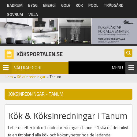
Hoppa till huvudinnehåll
BADRUM
BYGG
ENERGI
GOLV
KÖK
POOL
TRÄDGÅRD
SOVRUM
VILLA
VÄLJ KATEGORI
MENU
Hem
»
Köksinredningar
» Tanum
KÖKSINREDNINGAR - TANUM
Kök & Köksinredningar i Tanum
Letar du efter kök och köksinredningar i Tanum så ska du definitivt
ta en titt bland alla kök och köksnyheter hos de ledande