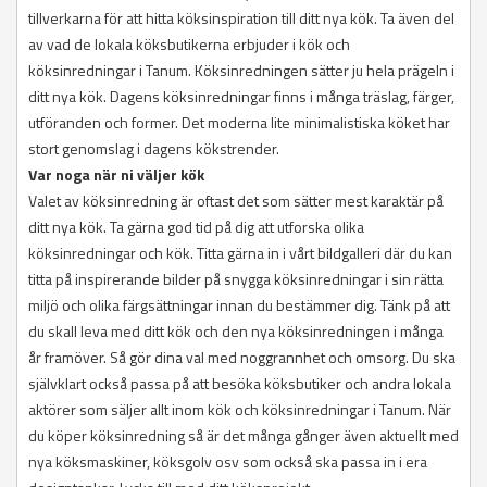
tillverkarna för att hitta köksinspiration till ditt nya kök. Ta även del
av vad de lokala köksbutikerna erbjuder i kök och
köksinredningar i Tanum. Köksinredningen sätter ju hela prägeln i
ditt nya kök. Dagens köksinredningar finns i många träslag, färger,
utföranden och former. Det moderna lite minimalistiska köket har
stort genomslag i dagens kökstrender.
Var noga när ni väljer kök
Valet av köksinredning är oftast det som sätter mest karaktär på
ditt nya kök. Ta gärna god tid på dig att utforska olika
köksinredningar och kök. Titta gärna in i vårt bildgalleri där du kan
titta på inspirerande bilder på snygga köksinredningar i sin rätta
miljö och olika färgsättningar innan du bestämmer dig. Tänk på att
du skall leva med ditt kök och den nya köksinredningen i många
år framöver. Så gör dina val med noggrannhet och omsorg. Du ska
självklart också passa på att besöka köksbutiker och andra lokala
aktörer som säljer allt inom kök och köksinredningar i Tanum. När
du köper köksinredning så är det många gånger även aktuellt med
nya köksmaskiner, köksgolv osv som också ska passa in i era