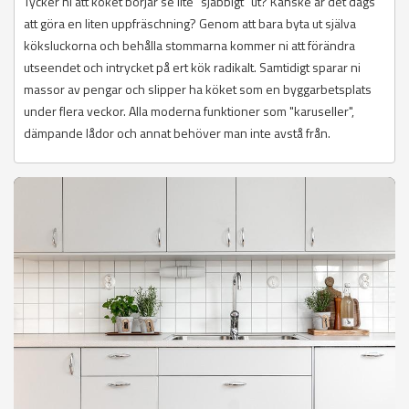
Tycker ni att köket börjar se lite "sjabbigt" ut? Kanske är det dags
att göra en liten uppfräschning? Genom att bara byta ut själva
köksluckorna och behålla stommarna kommer ni att förändra
utseendet och intrycket på ert kök radikalt. Samtidigt sparar ni
massor av pengar och slipper ha köket som en byggarbetsplats
under flera veckor. Alla moderna funktioner som "karuseller",
dämpande lådor och annat behöver man inte avstå från.