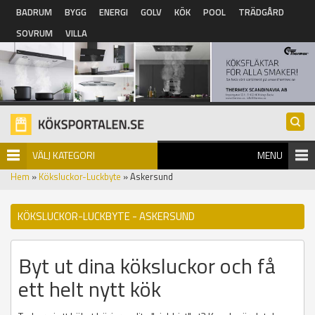
Hoppa till huvudinnehåll
BADRUM
BYGG
ENERGI
GOLV
KÖK
POOL
TRÄDGÅRD
SOVRUM
VILLA
VÄLJ KATEGORI
MENU
Hem
»
Köksluckor-Luckbyte
» Askersund
KÖKSLUCKOR-LUCKBYTE - ASKERSUND
Byt ut dina köksluckor och få
ett helt nytt kök