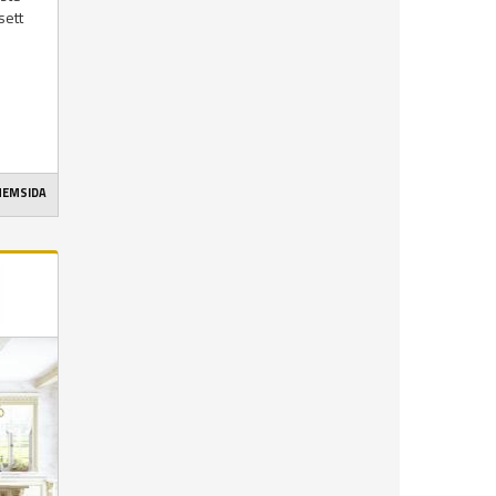
sett
 HEMSIDA