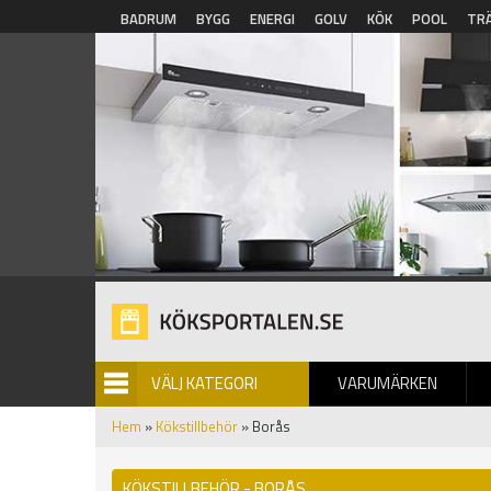
Hoppa till huvudinnehåll
BADRUM
BYGG
ENERGI
GOLV
KÖK
POOL
TR
VÄLJ KATEGORI
VARUMÄRKEN
BILDGALLERI
Hem
»
Kökstillbehör
» Borås
KÖKSTILLBEHÖR - BORÅS