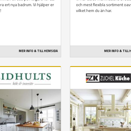
ra ert nya badrum. Vi hjälper er
och mest flexibla sortiment oav
!
vilket hem du än har.
MER INFO & TILL HEMSIDA
MER INFO & TILL