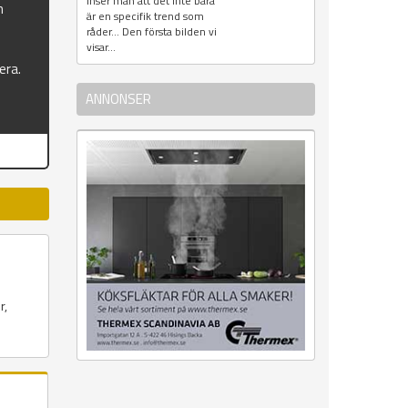
inser man att det inte bara
n
är en specifik trend som
råder... Den första bilden vi
visar...
era.
ANNONSER
r,