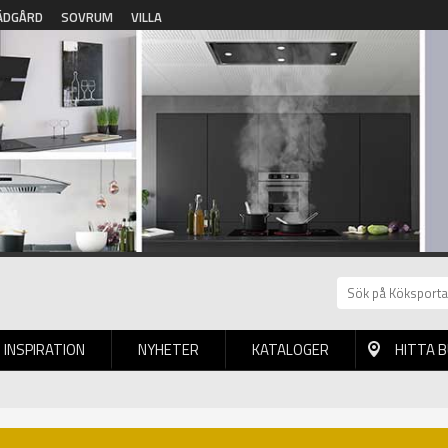
ÄDGÅRD
SOVRUM
VILLA
INSPIRATION
NYHETER
KATALOGER
HITTA 