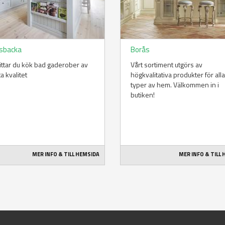
sbacka
Borås
ittar du kök bad gaderober av
Vårt sortiment utgörs av
a kvalitet
högkvalitativa produkter för alla
typer av hem. Välkommen in i
butiken!
MER INFO & TILL HEMSIDA
MER INFO & TILL