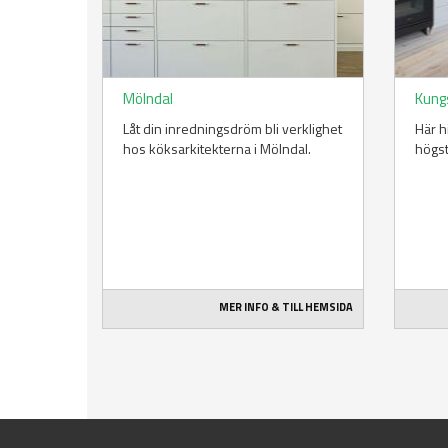
Mölndal
Kung
Låt din inredningsdröm bli verklighet
Här h
hos köksarkitekterna i Mölndal.
högst
MER INFO & TILL HEMSIDA