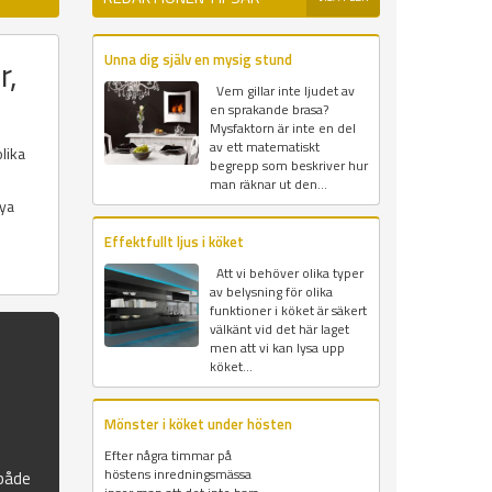
Unna dig själv en mysig stund
r,
Vem gillar inte ljudet av
en sprakande brasa?
Mysfaktorn är inte en del
av ett matematiskt
lika
begrepp som beskriver hur
man räknar ut den...
nya
Effektfullt ljus i köket
Att vi behöver olika typer
av belysning för olika
funktioner i köket är säkert
välkänt vid det här laget
men att vi kan lysa upp
köket...
Mönster i köket under hösten
Efter några timmar på
höstens inredningsmässa
 både