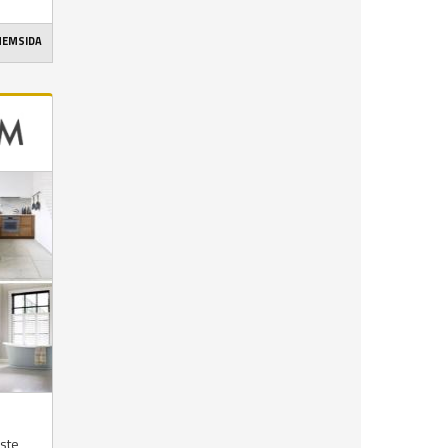
 HEMSIDA
aste