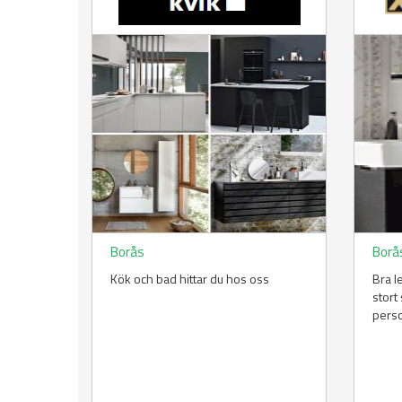
Borås
Borå
Kök och bad hittar du hos oss
Bra l
stort
perso