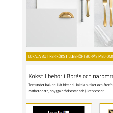
LOKALA BUTIKER KÖKSTILLBEHÖR I BORÅS MED OM
Kökstillbehör i Borås och närområ
Text under balken: Här hittar du lokala butiker och återf
matberedare, snygga brödrostar och juicepressar