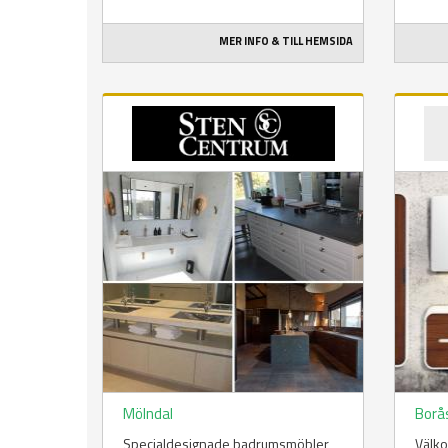
MER INFO & TILL HEMSIDA
Mölndal
Borå
Specialdesignade badrumsmöbler
Välko