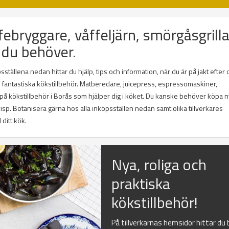
febryggare, våffeljärn, smörgåsgrilla
 du behöver.
tällena nedan hittar du hjälp, tips och information, när du är på jakt efter o
ch fantastiska kökstillbehör. Matberedare, juicepress, espressomaskiner,
g på kökstillbehör i Borås som hjälper dig i köket. Du kanske behöver köpa 
lvisp. Botanisera gärna hos alla inköpsställen nedan samt olika tillverkares
 ditt kök.
Nya, roliga och
praktiska
kökstillbehör!
På tillverkarnas hemsidor hittar du