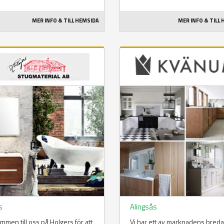
MER INFO & TILL HEMSIDA
MER INFO & TILL
s
Alingsås
mmen till oss på Holgers för att
Vi har ett av marknadens bred